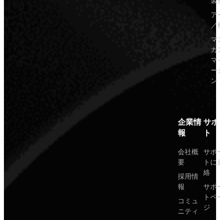
製
ア
／
マ
カ
マ
ー
ン
企業情
サポ
報
ト
会社概
サポ
要
トに
絡
採用情
報
サポ
トペ
コミュ
ジ
ニティ