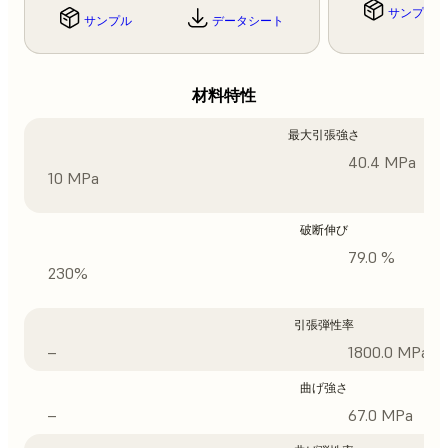
サンプル
サンプル
データシート
材料特性
最大引張強さ
40.4 MPa
10 MPa
破断伸び
79.0 %
230%
引張弾性率
–
1800.0 MPa
曲げ強さ
–
67.0 MPa