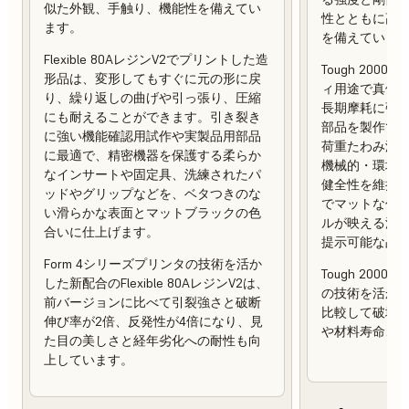
似た外観、手触り、機能性を備えてい
性とともに高
ます。
を備えていま
Flexible 80AレジンV2でプリントした造
Tough 200
形品は、変形してもすぐに元の形に戻
ィ用途で真価
り、繰り返しの曲げや引っ張り、圧縮
長期摩耗に強
にも耐えることができます。引き裂き
部品を製作でき
に強い機能確認用試作や実製品用部品
荷重たわみ温度（
に最適で、精密機器を保護する柔らか
機械的・環境
なインサートや固定具、洗練されたパ
健全性を維持
ッドやグリップなどを、ベタつきのな
でマットな仕
い滑らかな表面とマットブラックの色
ルが映える滑
合いに仕上げます。
提示可能な品
Form 4シリーズプリンタの技術を活か
Tough 2000
した新配合のFlexible 80AレジンV2は、
の技術を活か
前バージョンに比べて引裂強さと破断
比較して破壊靭
伸び率が2倍、反発性が4倍になり、見
や材料寿命、
た目の美しさと経年劣化への耐性も向
上しています。