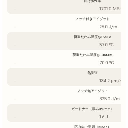
曲げ弾性率
–
1701.0 MPa
ノッチ付きアイゾット
–
25.0 J/m
荷重たわみ温度@1.8MPA
–
57.0 °C
荷重たわみ温度@0.45MPA
–
70.0 °C
熱膨張
–
134.2 μm/m/°
ノッチ無アイゾット
–
325.0 J/m
ガードナー（厚み0.97MM）
–
1.6 J
応力集中要因（KMAX）