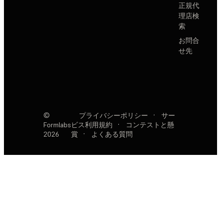
正規代
理店検
索
お問合
せ先
©
プライバシーポリシー
·
サー
Formlabs
ビス利用規約
·
コンテストと懸
2026
賞
·
よくある質問