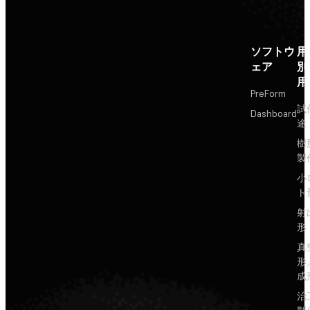
ソフトウ
用
ェア
別
用
PreForm
試
Dashboard
途
樹
製
小
ト
射
形
真
形
成
治