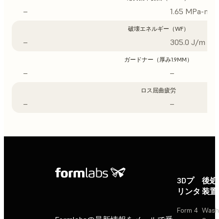
–
1.65 MPa-m1/
破壊エネルギー（WF）
–
305.0 J/m
ガードナー（厚み1.9MM）
–
–
ロス屈曲疲労
–
–
3Dプ
後処
リンタ
装置
Form 4
Wash