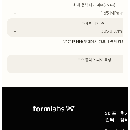
최대 응력 세기 계수(KMAX)
–
1.65 MPa-m1/
파괴 에너지(WF)
–
305.0 J/m
1/16”(1.9 MM) 두께에서 가드너 충격 강도
–
–
로스 플렉스 피로 특성
–
–
3D 프
후가
린터
장비