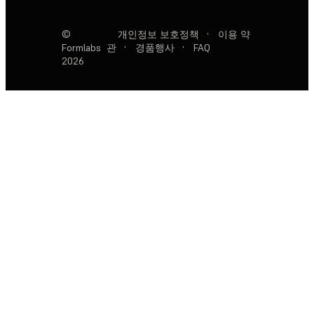
©
개인정보 보호정책
·
이용 약
Formlabs
관
·
경품행사
·
FAQ
2026