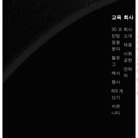
교육
회사
3D 프
회사
린팅
소개
응용
채용
분야
사회
블로
공헌
그
연락
백서
처
행사
ROI 계
산기
커뮤
니티