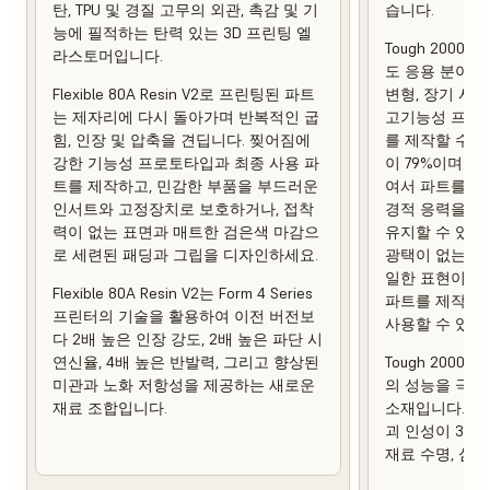
탄, TPU 및 경질 고무의 외관, 촉감 및 기
습니다.
능에 필적하는 탄력 있는 3D 프린팅 엘
Tough 2000 
라스토머입니다.
도 응용 분야에
Flexible 80A Resin V2로 프린팅된 파트
변형, 장기 사
는 제자리에 다시 돌아가며 반복적인 굽
고기능성 프로토
힘, 인장 및 압축을 견딥니다. 찢어짐에
를 제작할 수 
강한 기능성 프로토타입과 최종 사용 파
이 79%이며 열 
트를 제작하고, 민감한 부품을 부드러운
여서 파트를 제
인서트와 고정장치로 보호하거나, 접착
경적 응력을 가
력이 없는 표면과 매트한 검은색 마감으
유지할 수 있습
로 세련된 패딩과 그립을 디자인하세요.
광택이 없는 상
일한 표현이 강
Flexible 80A Resin V2는 Form 4 Series
파트를 제작하
프린터의 기술을 활용하여 이전 버전보
사용할 수 있습
다 2배 높은 인장 강도, 2배 높은 파단 시
연신율, 4배 높은 반발력, 그리고 향상된
Tough 2000 R
미관과 노화 저항성을 제공하는 새로운
의 성능을 극대
재료 조합입니다.
소재입니다. 이
괴 인성이 3배
재료 수명, 심