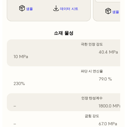
샘플
데이터 시트
샘플
소재 물성
극한 인장 강도
40.4 MPa
10 MPa
파단 시 연신율
79.0 %
230%
인장 탄성계수
–
1800.0 MPa
굽힘 강도
–
67.0 MPa