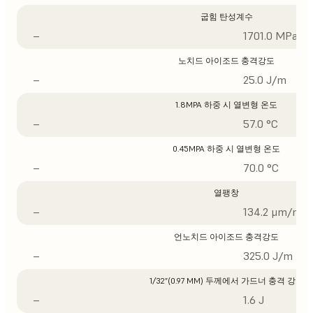
굽힘 탄성계수
–
1701.0 MPa
노치드 아이조드 충격강도
–
25.0 J/m
1.8MPA 하중 시 열변형 온도
–
57.0 °C
0.45MPA 하중 시 열변형 온도
–
70.0 °C
열팽창
–
134.2 μm/m/°
언노치드 아이조드 충격강도
–
325.0 J/m
1/32”(0.97 MM) 두께에서 가드너 충격 강도
–
1.6 J