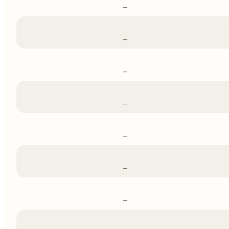
–
–
–
–
–
–
–