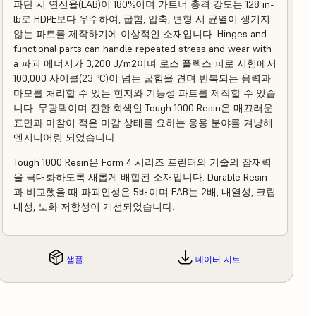
파단 시 연신율(EAB)이 180%이며 가트너 충격 강도는 128 in-
lb로 HDPE보다 우수하여, 굽힘, 압축, 변형 시 균열이 생기지
않는 파트를 제작하기에 이상적인 소재입니다. Hinges and
functional parts can handle repeated stress and wear with
a 파괴 에너지가 3,200 J/m2이며 로스 플렉스 피로 시험에서
100,000 사이클(23 °C)이 넘는 굽힘을 견뎌 반복되는 응력과
마모를 처리할 수 있는 힌지와 기능성 파트를 제작할 수 있습
니다. 무광택이며 진한 회색인 Tough 1000 Resin은 매끄러운
표면과 마찰이 적은 마감 상태를 요하는 응용 분야를 겨냥해
엔지니어링 되었습니다.
Tough 1000 Resin은 Form 4 시리즈 프린터의 기술의 잠재력
을 극대화하도록 새롭게 배합된 소재입니다. Durable Resin
과 비교했을 때 파괴인성은 5배이며 EAB는 2배, 내열성, 크립
내성, 노화 저항성이 개선되었습니다.
샘플
데이터 시트