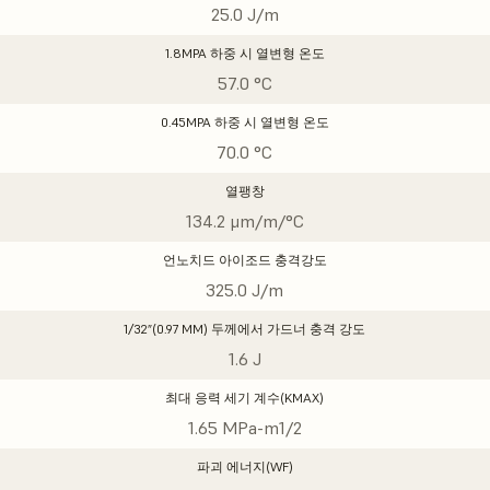
25.0 J/m
1.8MPA 하중 시 열변형 온도
57.0 °C
0.45MPA 하중 시 열변형 온도
70.0 °C
열팽창
134.2 μm/m/°C
언노치드 아이조드 충격강도
325.0 J/m
1/32”(0.97 MM) 두께에서 가드너 충격 강도
1.6 J
최대 응력 세기 계수(KMAX)
1.65 MPa-m1/2
파괴 에너지(WF)