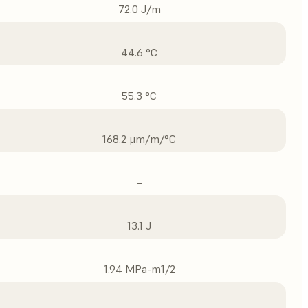
72.0 J/m
44.6 °C
55.3 °C
168.2 μm/m/°C
–
13.1 J
1.94 MPa-m1/2