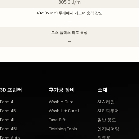
305.0 J/m
1/16”(1.9 MM) 두께에서 가드너 충격 강도
–
로스 플렉스 피로 특성
–
3D 프린터
후가공 장비
소재
Form 4
Wash + Cure
SLA 레진
Form 4B
Wash L + Cure L
SLS 파우더
Form 4L
Fuse Sift
일반 용도
Form 4BL
Finishing Tools
엔지니어링
Form Auto
의료용