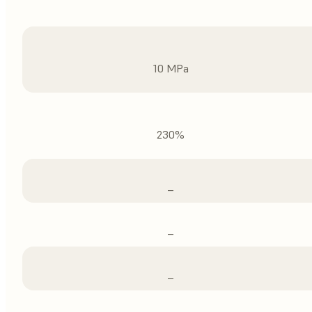
10 MPa
230%
–
–
–