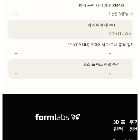
최대 응력 세기 계수(KMAX)
–
1.65 MPa-m1/
파괴 에너지(WF)
–
305.0 J/m
1/16”(1.9 MM) 두께에서 가드너 충격 강도
–
–
로스 플렉스 피로 특성
–
–
3D 프
후가
린터
장비