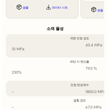
샘플
데이터 시트
샘플
소재 물성
극한 인장 강도
40.4 MPa
10 MPa
파단 시 연신율
79.0 %
230%
인장 탄성계수
–
1800.0 MPa
굽힘 강도
–
67.0 MPa