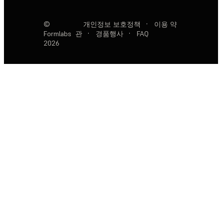
©
개인정보 보호정책
·
이용 약
Formlabs
관
·
경품행사
·
FAQ
2026