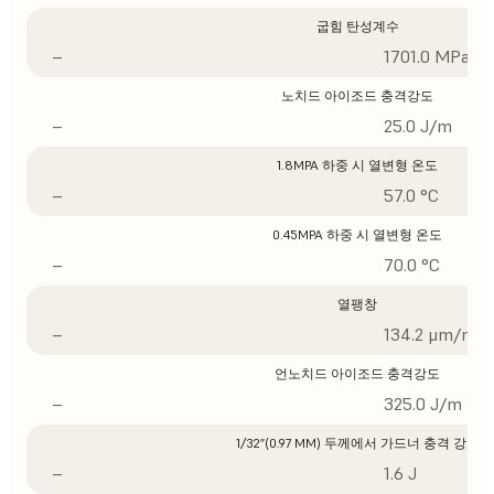
굽힘 탄성계수
–
1701.0 MPa
노치드 아이조드 충격강도
–
25.0 J/m
1.8MPA 하중 시 열변형 온도
–
57.0 °C
0.45MPA 하중 시 열변형 온도
–
70.0 °C
열팽창
–
134.2 μm/m/°
언노치드 아이조드 충격강도
–
325.0 J/m
1/32”(0.97 MM) 두께에서 가드너 충격 강도
–
1.6 J