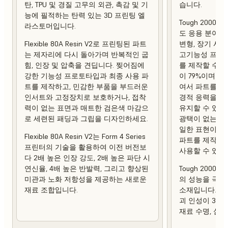
탄, TPU 및 경질 고무의 외관, 촉감 및 기
습니다.
능에 필적하는 탄력 있는 3D 프린팅 엘
Tough 2000 
라스토머입니다.
도 응용 분야에
Flexible 80A Resin V2로 프린팅된 파트
변형, 장기 사
는 제자리에 다시 돌아가며 반복적인 굽
고기능성 프로토
힘, 인장 및 압축을 견딥니다. 찢어짐에
를 제작할 수 
강한 기능성 프로토타입과 최종 사용 파
이 79%이며 열 
트를 제작하고, 민감한 부품을 부드러운
여서 파트를 제
인서트와 고정장치로 보호하거나, 접착
경적 응력을 가
력이 없는 표면과 매트한 검은색 마감으
유지할 수 있습
로 세련된 패딩과 그립을 디자인하세요.
광택이 없는 상
일한 표현이 강
Flexible 80A Resin V2는 Form 4 Series
파트를 제작하
프린터의 기술을 활용하여 이전 버전보
사용할 수 있습
다 2배 높은 인장 강도, 2배 높은 파단 시
연신율, 4배 높은 반발력, 그리고 향상된
Tough 2000 R
미관과 노화 저항성을 제공하는 새로운
의 성능을 극대
재료 조합입니다.
소재입니다. 이
괴 인성이 3배
재료 수명, 심