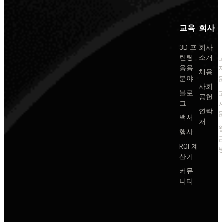
교육
회사
3D 프
회사
린팅
소개
응용
채용
분야
사회
블로
공헌
그
연락
백서
처
행사
ROI 계
산기
커뮤
니티