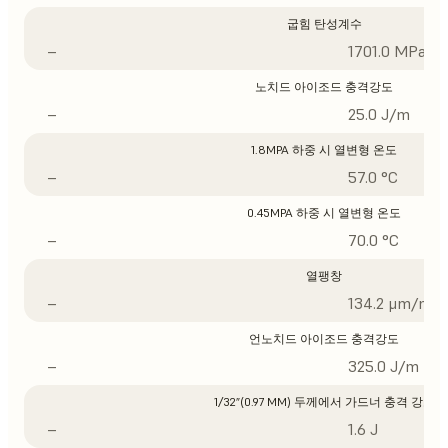
굽힘 탄성계수
–
1701.0 MPa
노치드 아이조드 충격강도
–
25.0 J/m
1.8MPA 하중 시 열변형 온도
–
57.0 °C
0.45MPA 하중 시 열변형 온도
–
70.0 °C
열팽창
–
134.2 μm/m/°
언노치드 아이조드 충격강도
–
325.0 J/m
1/32”(0.97 MM) 두께에서 가드너 충격 강도
–
1.6 J