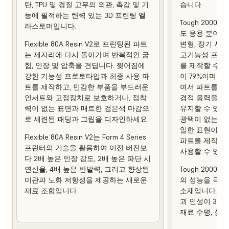
탄, TPU 및 경질 고무의 외관, 촉감 및 기
습니다.
능에 필적하는 탄력 있는 3D 프린팅 엘
Tough 2000 
라스토머입니다.
도 응용 분야에
Flexible 80A Resin V2로 프린팅된 파트
변형, 장기 사
는 제자리에 다시 돌아가며 반복적인 굽
고기능성 프로토
힘, 인장 및 압축을 견딥니다. 찢어짐에
를 제작할 수 
강한 기능성 프로토타입과 최종 사용 파
이 79%이며 열 
트를 제작하고, 민감한 부품을 부드러운
여서 파트를 제
인서트와 고정장치로 보호하거나, 접착
경적 응력을 가
력이 없는 표면과 매트한 검은색 마감으
유지할 수 있습
로 세련된 패딩과 그립을 디자인하세요.
광택이 없는 상
일한 표현이 강
Flexible 80A Resin V2는 Form 4 Series
파트를 제작하
프린터의 기술을 활용하여 이전 버전보
사용할 수 있습
다 2배 높은 인장 강도, 2배 높은 파단 시
연신율, 4배 높은 반발력, 그리고 향상된
Tough 2000 R
미관과 노화 저항성을 제공하는 새로운
의 성능을 극대
재료 조합입니다.
소재입니다. 이
괴 인성이 3배
재료 수명, 심