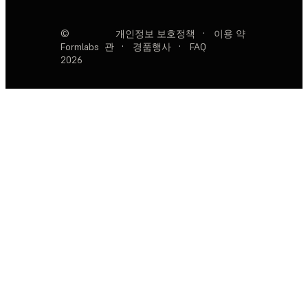
©
개인정보 보호정책
·
이용 약
Formlabs
관
·
경품행사
·
FAQ
2026