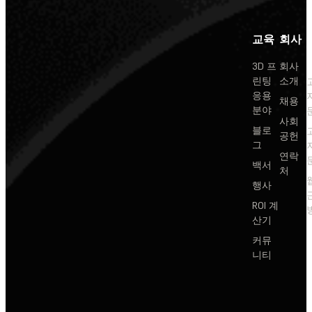
교육
회사
3D 프
회사
린팅
소개
응용
채용
분야
사회
블로
공헌
그
연락
백서
처
행사
ROI 계
산기
커뮤
니티