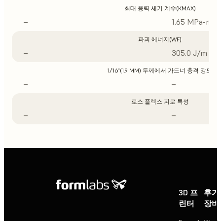
최대 응력 세기 계수(KMAX)
–
1.65 MPa-m1/
파괴 에너지(WF)
–
305.0 J/m
1/16”(1.9 MM) 두께에서 가드너 충격 강도
–
–
로스 플렉스 피로 특성
–
–
3D 프
후가
린터
장비