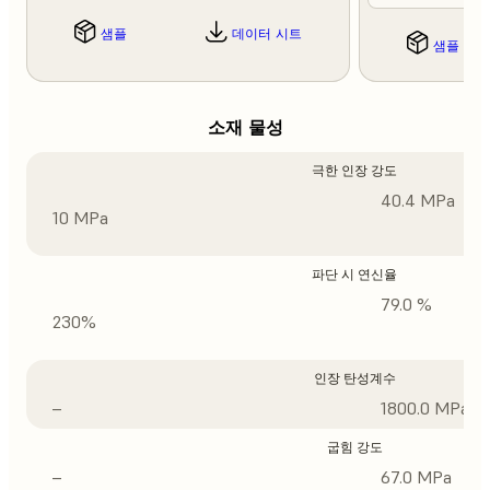
샘플
데이터 시트
샘플
소재 물성
극한 인장 강도
40.4 MPa
10 MPa
파단 시 연신율
79.0 %
230%
인장 탄성계수
–
1800.0 MPa
굽힘 강도
–
67.0 MPa