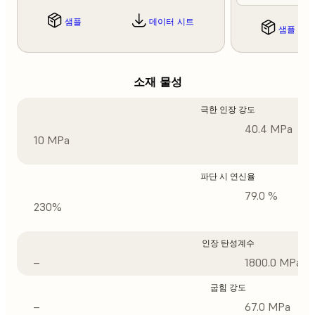
샘플
데이터 시트
샘플
소재 물성
극한 인장 강도
40.4 MPa
10 MPa
파단 시 연신율
79.0 %
230%
인장 탄성계수
–
1800.0 MPa
굽힘 강도
–
67.0 MPa