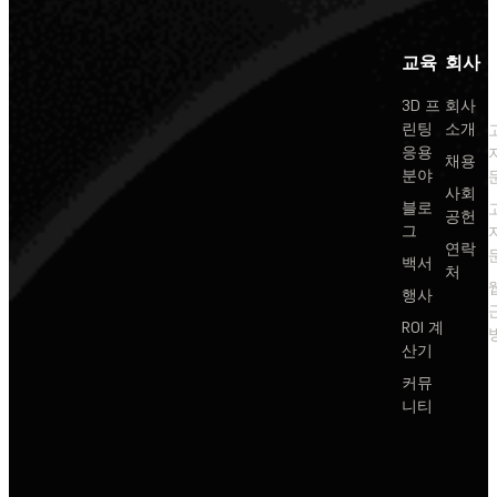
교육
회사
3D 프
회사
린팅
소개
응용
채용
분야
사회
블로
공헌
그
연락
백서
처
행사
ROI 계
산기
커뮤
니티