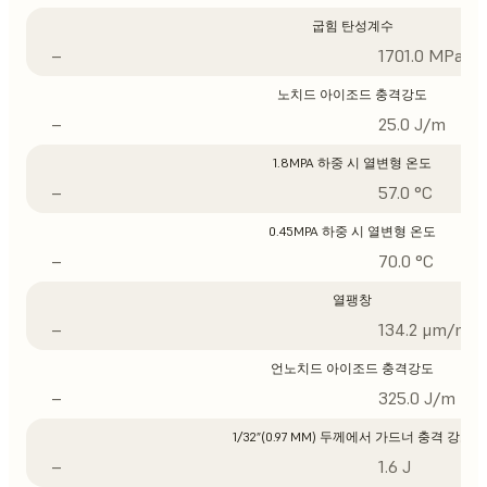
굽힘 탄성계수
–
1701.0 MPa
노치드 아이조드 충격강도
–
25.0 J/m
1.8MPA 하중 시 열변형 온도
–
57.0 °C
0.45MPA 하중 시 열변형 온도
–
70.0 °C
열팽창
–
134.2 μm/m/°
언노치드 아이조드 충격강도
–
325.0 J/m
1/32”(0.97 MM) 두께에서 가드너 충격 강도
–
1.6 J