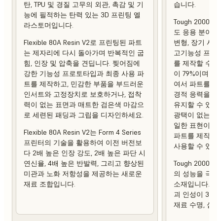
탄, TPU 및 경질 고무의 외관, 촉감 및 기
습니다.
능에 필적하는 탄력 있는 3D 프린팅 엘
Tough 2000 
라스토머입니다.
도 응용 분야에
Flexible 80A Resin V2로 프린팅된 파트
변형, 장기 사
는 제자리에 다시 돌아가며 반복적인 굽
고기능성 프로토
힘, 인장 및 압축을 견딥니다. 찢어짐에
를 제작할 수 
강한 기능성 프로토타입과 최종 사용 파
이 79%이며 열 
트를 제작하고, 민감한 부품을 부드러운
여서 파트를 제
인서트와 고정장치로 보호하거나, 접착
경적 응력을 가
력이 없는 표면과 매트한 검은색 마감으
유지할 수 있습
로 세련된 패딩과 그립을 디자인하세요.
광택이 없는 상
일한 표현이 강
Flexible 80A Resin V2는 Form 4 Series
파트를 제작하
프린터의 기술을 활용하여 이전 버전보
사용할 수 있습
다 2배 높은 인장 강도, 2배 높은 파단 시
연신율, 4배 높은 반발력, 그리고 향상된
Tough 2000 R
미관과 노화 저항성을 제공하는 새로운
의 성능을 극대
재료 조합입니다.
소재입니다. 이
괴 인성이 3배
재료 수명, 심