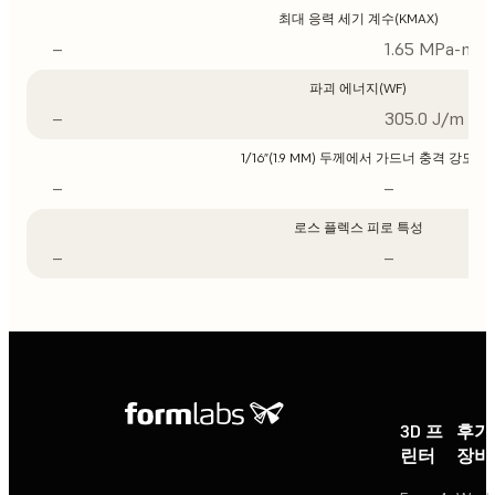
최대 응력 세기 계수(KMAX)
–
1.65 MPa-m1/
파괴 에너지(WF)
–
305.0 J/m
1/16”(1.9 MM) 두께에서 가드너 충격 강도
–
–
로스 플렉스 피로 특성
–
–
3D 프
후가
린터
장비