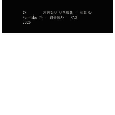
©
개인정보 보호정책
·
이용 약
Formlabs
관
·
경품행사
·
FAQ
2026