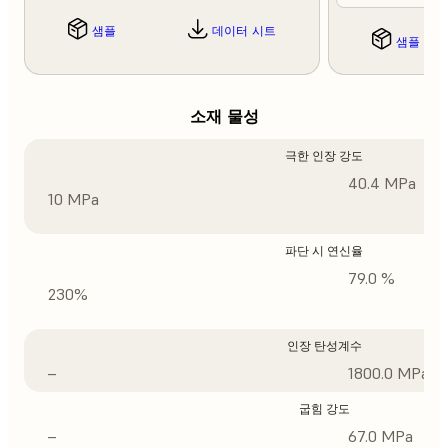
샘플
데이터 시트
샘플
소재 물성
극한 인장 강도
40.4 MPa
10 MPa
파단 시 연신율
79.0 %
230%
인장 탄성계수
–
1800.0 MPa
굽힘 강도
–
67.0 MPa