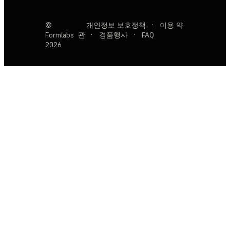
©
개인정보 보호정책
·
이용 약
Formlabs
관
·
경품행사
·
FAQ
2026