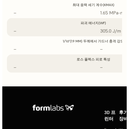
최대 응력 세기 계수(KMAX)
–
1.65 MPa-m1/
파괴 에너지(WF)
–
305.0 J/m
1/16”(1.9 MM) 두께에서 가드너 충격 강도
–
–
로스 플렉스 피로 특성
–
–
3D 프
후가
린터
장비