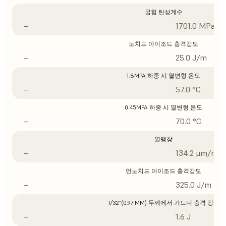
굽힘 탄성계수
–
1701.0 MPa
노치드 아이조드 충격강도
–
25.0 J/m
1.8MPA 하중 시 열변형 온도
–
57.0 °C
0.45MPA 하중 시 열변형 온도
–
70.0 °C
열팽창
–
134.2 μm/m/°
언노치드 아이조드 충격강도
–
325.0 J/m
1/32”(0.97 MM) 두께에서 가드너 충격 강도
–
1.6 J