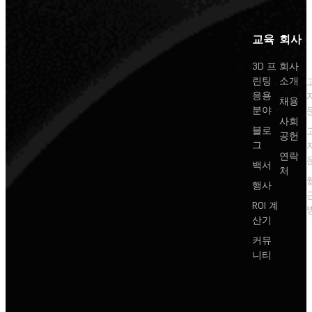
교육
회사
3D 프
회사
린팅
소개
응용
채용
분야
사회
블로
공헌
그
연락
백서
처
행사
ROI 계
산기
커뮤
니티