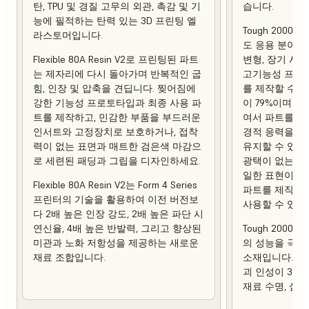
탄, TPU 및 경질 고무의 외관, 촉감 및 기
습니다.
능에 필적하는 탄력 있는 3D 프린팅 엘
Tough 2000 
라스토머입니다.
도 응용 분야에
Flexible 80A Resin V2로 프린팅된 파트
변형, 장기 사
는 제자리에 다시 돌아가며 반복적인 굽
고기능성 프로토
힘, 인장 및 압축을 견딥니다. 찢어짐에
를 제작할 수 
강한 기능성 프로토타입과 최종 사용 파
이 79%이며 열 
트를 제작하고, 민감한 부품을 부드러운
여서 파트를 제
인서트와 고정장치로 보호하거나, 접착
경적 응력을 가
력이 없는 표면과 매트한 검은색 마감으
유지할 수 있습
로 세련된 패딩과 그립을 디자인하세요.
광택이 없는 상
일한 표현이 강
Flexible 80A Resin V2는 Form 4 Series
파트를 제작하
프린터의 기술을 활용하여 이전 버전보
사용할 수 있습
다 2배 높은 인장 강도, 2배 높은 파단 시
연신율, 4배 높은 반발력, 그리고 향상된
Tough 2000 R
미관과 노화 저항성을 제공하는 새로운
의 성능을 극대
재료 조합입니다.
소재입니다. 이
괴 인성이 3배
재료 수명, 심