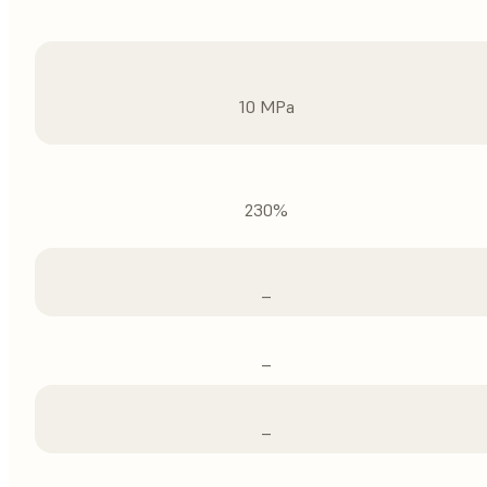
10 MPa
230%
–
–
–