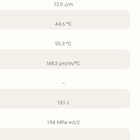
72.0 J/m
44.6 °C
55.3 °C
168.2 μm/m/°C
–
13.1 J
1.94 MPa-m1/2