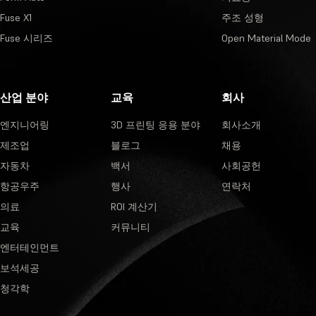
Fuse X1
주조 성형
Fuse 시리즈
Open Material Mode
산업 분야
교육
회사
엔지니어링
3D 프린팅 응용 분야
회사소개
제조업
블로그
채용
자동차
백서
사회공헌
항공우주
행사
연락처
의료
ROI 계산기
교육
커뮤니티
엔터테인먼트
보석세공
청각학