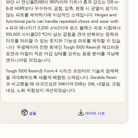
파단 시 연신율(EAB)이 180%이며 가트너 충격 강도는 128 in-
lb로 HDPE보다 우수하여, 굽힘, 압축, 변형 시 균열이 생기지
않는 파트를 제작하기에 이상적인 소재입니다. Hinges and
functional parts can handle repeated stress and wear with
a 파괴 에너지가 3,200 J/m2이며 로스 플렉스 피로 시험에서
100,000 사이클(23 °C)이 넘는 굽힘을 견뎌 반복되는 응력과
마모를 처리할 수 있는 힌지와 기능성 파트를 제작할 수 있습
니다. 무광택이며 진한 회색인 Tough 1000 Resin은 매끄러운
표면과 마찰이 적은 마감 상태를 요하는 응용 분야를 겨냥해
엔지니어링 되었습니다.
Tough 1000 Resin은 Form 4 시리즈 프린터의 기술의 잠재력
을 극대화하도록 새롭게 배합된 소재입니다. Durable Resin
과 비교했을 때 파괴인성은 5배이며 EAB는 2배, 내열성, 크립
내성, 노화 저항성이 개선되었습니다.
샘플
데이터 시트