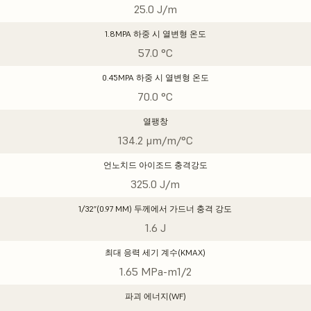
25.0 J/m
1.8MPA 하중 시 열변형 온도
57.0 °C
0.45MPA 하중 시 열변형 온도
70.0 °C
열팽창
134.2 μm/m/°C
언노치드 아이조드 충격강도
325.0 J/m
1/32”(0.97 MM) 두께에서 가드너 충격 강도
1.6 J
최대 응력 세기 계수(KMAX)
1.65 MPa-m1/2
파괴 에너지(WF)