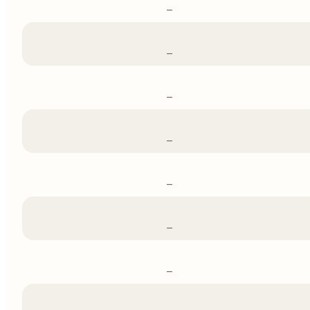
–
–
–
–
–
–
–