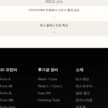
305.0 J/m
1/16”(1.9 MM) 두께에서 가드너 충격 강도
–
로스 플렉스 피로 특성
–
3D 프린터
후가공 장비
소재
Form 4
Wash + Cure
SLA 레진
Form 4B
Wash L + Cure L
SLS 파우더
Form 4L
Fuse Sift
일반 용도
Form 4BL
Finishing Tools
엔지니어링
Form Auto
의료용