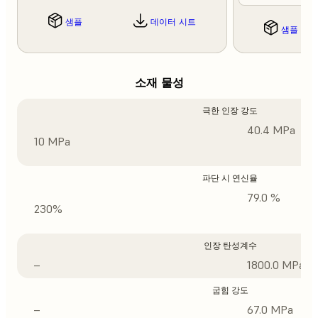
샘플
데이터 시트
샘플
소재 물성
극한 인장 강도
40.4 MPa
10 MPa
파단 시 연신율
79.0 %
230%
인장 탄성계수
–
1800.0 MPa
굽힘 강도
–
67.0 MPa