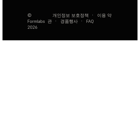
©
개인정보 보호정책
·
이용 약
Formlabs
관
·
경품행사
·
FAQ
2026