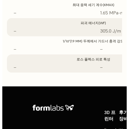
최대 응력 세기 계수(KMAX)
–
1.65 MPa-m1/
파괴 에너지(WF)
–
305.0 J/m
1/16”(1.9 MM) 두께에서 가드너 충격 강도
–
–
로스 플렉스 피로 특성
–
–
3D 프
후가
린터
장비