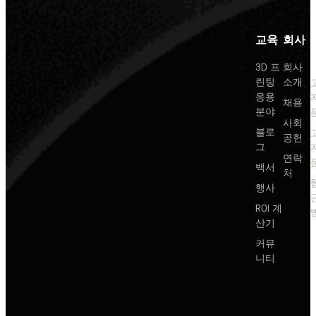
교육
회사
3D 프
회사
린팅
소개
응용
채용
분야
사회
블로
공헌
그
연락
백서
처
행사
ROI 계
산기
커뮤
니티