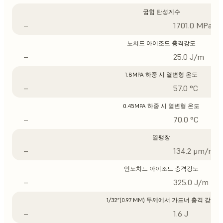
굽힘 탄성계수
–
1701.0 MPa
노치드 아이조드 충격강도
–
25.0 J/m
1.8MPA 하중 시 열변형 온도
–
57.0 °C
0.45MPA 하중 시 열변형 온도
–
70.0 °C
열팽창
–
134.2 μm/m/°
언노치드 아이조드 충격강도
–
325.0 J/m
1/32”(0.97 MM) 두께에서 가드너 충격 강도
–
1.6 J