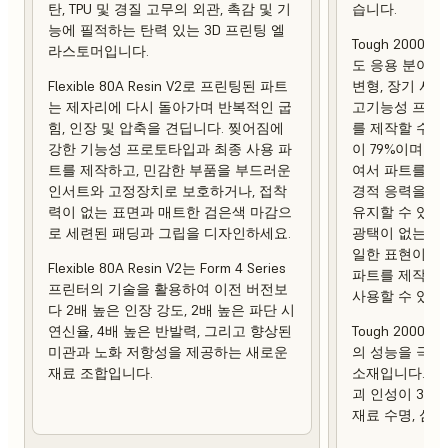
탄, TPU 및 경질 고무의 외관, 촉감 및 기
습니다.
능에 필적하는 탄력 있는 3D 프린팅 엘
Tough 2000 
라스토머입니다.
도 응용 분야에
Flexible 80A Resin V2로 프린팅된 파트
변형, 장기 사
는 제자리에 다시 돌아가며 반복적인 굽
고기능성 프로토
힘, 인장 및 압축을 견딥니다. 찢어짐에
를 제작할 수 
강한 기능성 프로토타입과 최종 사용 파
이 79%이며 열 
트를 제작하고, 민감한 부품을 부드러운
여서 파트를 제
인서트와 고정장치로 보호하거나, 접착
경적 응력을 가
력이 없는 표면과 매트한 검은색 마감으
유지할 수 있습
로 세련된 패딩과 그립을 디자인하세요.
광택이 없는 상
일한 표현이 강
Flexible 80A Resin V2는 Form 4 Series
파트를 제작하
프린터의 기술을 활용하여 이전 버전보
사용할 수 있습
다 2배 높은 인장 강도, 2배 높은 파단 시
연신율, 4배 높은 반발력, 그리고 향상된
Tough 2000 R
미관과 노화 저항성을 제공하는 새로운
의 성능을 극대
재료 조합입니다.
소재입니다. 이
괴 인성이 3배
재료 수명, 심