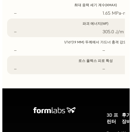
최대 응력 세기 계수(KMAX)
–
1.65 MPa-m1/
파괴 에너지(WF)
–
305.0 J/m
1/16”(1.9 MM) 두께에서 가드너 충격 강도
–
–
로스 플렉스 피로 특성
–
–
3D 프
후가
린터
장비