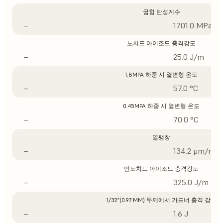
굽힘 탄성계수
–
1701.0 MPa
노치드 아이조드 충격강도
–
25.0 J/m
1.8MPA 하중 시 열변형 온도
–
57.0 °C
0.45MPA 하중 시 열변형 온도
–
70.0 °C
열팽창
–
134.2 μm/m/°
언노치드 아이조드 충격강도
–
325.0 J/m
1/32”(0.97 MM) 두께에서 가드너 충격 강도
–
1.6 J