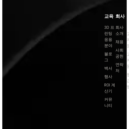
교육
회사
3D 프
회사
린팅
소개
응용
채용
분야
사회
블로
공헌
그
연락
백서
처
행사
ROI 계
산기
커뮤
니티