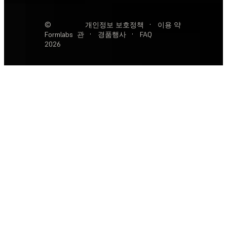
©
개인정보 보호정책
·
이용 약
Formlabs
관
·
경품행사
·
FAQ
2026