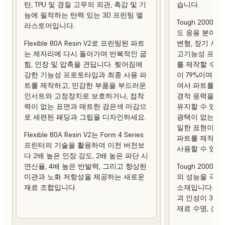
탄, TPU 및 경질 고무의 외관, 촉감 및 기
습니다.
능에 필적하는 탄력 있는 3D 프린팅 엘
Tough 2000 
라스토머입니다.
도 응용 분야에
Flexible 80A Resin V2로 프린팅된 파트
변형, 장기 사
는 제자리에 다시 돌아가며 반복적인 굽
고기능성 프로토
힘, 인장 및 압축을 견딥니다. 찢어짐에
를 제작할 수 
강한 기능성 프로토타입과 최종 사용 파
이 79%이며 열 
트를 제작하고, 민감한 부품을 부드러운
여서 파트를 제
인서트와 고정장치로 보호하거나, 접착
경적 응력을 가
력이 없는 표면과 매트한 검은색 마감으
유지할 수 있습
로 세련된 패딩과 그립을 디자인하세요.
광택이 없는 상
일한 표현이 강
Flexible 80A Resin V2는 Form 4 Series
파트를 제작하
프린터의 기술을 활용하여 이전 버전보
사용할 수 있습
다 2배 높은 인장 강도, 2배 높은 파단 시
연신율, 4배 높은 반발력, 그리고 향상된
Tough 2000 R
미관과 노화 저항성을 제공하는 새로운
의 성능을 극대
재료 조합입니다.
소재입니다. 이
괴 인성이 3배
재료 수명, 심