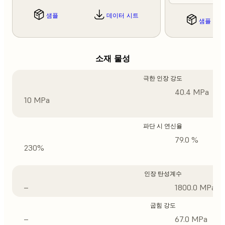
샘플
데이터 시트
샘플
소재 물성
극한 인장 강도
40.4 MPa
10 MPa
파단 시 연신율
79.0 %
230%
인장 탄성계수
–
1800.0 MPa
굽힘 강도
–
67.0 MPa