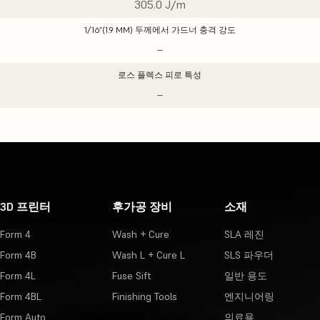
305.0 J/m
1/16”(1.9 MM) 두께에서 가드너 충격 강도
–
로스 플렉스 피로 특성
–
3D 프린터
후가공 장비
소재
Form 4
Wash + Cure
SLA 레진
Form 4B
Wash L + Cure L
SLS 파우더
Form 4L
Fuse Sift
일반 용도
Form 4BL
Finishing Tools
엔지니어링
Form Auto
의료용