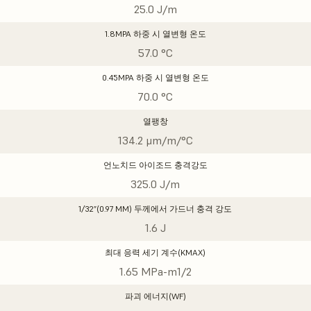
25.0 J/m
1.8MPA 하중 시 열변형 온도
57.0 °C
0.45MPA 하중 시 열변형 온도
70.0 °C
열팽창
134.2 μm/m/°C
언노치드 아이조드 충격강도
325.0 J/m
1/32”(0.97 MM) 두께에서 가드너 충격 강도
1.6 J
최대 응력 세기 계수(KMAX)
1.65 MPa-m1/2
파괴 에너지(WF)