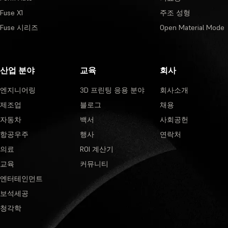
Fuse X1
주조 성형
Fuse 시리즈
Open Material Mode
산업 분야
교육
회사
엔지니어링
3D 프린팅 응용 분야
회사소개
제조업
블로그
채용
자동차
백서
사회공헌
항공우주
행사
연락처
의료
ROI 계산기
교육
커뮤니티
엔터테인먼트
보석세공
청각학