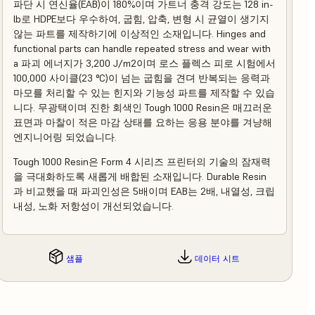
파단 시 연신율(EAB)이 180%이며 가트너 충격 강도는 128 in-
lb로 HDPE보다 우수하여, 굽힘, 압축, 변형 시 균열이 생기지
않는 파트를 제작하기에 이상적인 소재입니다. Hinges and
functional parts can handle repeated stress and wear with
a 파괴 에너지가 3,200 J/m2이며 로스 플렉스 피로 시험에서
100,000 사이클(23 °C)이 넘는 굽힘을 견뎌 반복되는 응력과
마모를 처리할 수 있는 힌지와 기능성 파트를 제작할 수 있습
니다. 무광택이며 진한 회색인 Tough 1000 Resin은 매끄러운
표면과 마찰이 적은 마감 상태를 요하는 응용 분야를 겨냥해
엔지니어링 되었습니다.
Tough 1000 Resin은 Form 4 시리즈 프린터의 기술의 잠재력
을 극대화하도록 새롭게 배합된 소재입니다. Durable Resin
과 비교했을 때 파괴인성은 5배이며 EAB는 2배, 내열성, 크립
내성, 노화 저항성이 개선되었습니다.
샘플
데이터 시트