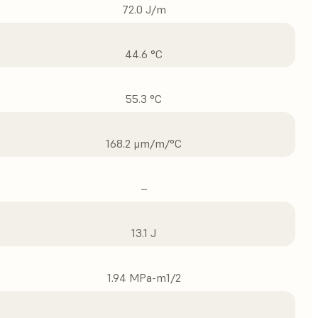
72.0 J/m
44.6 °C
55.3 °C
168.2 μm/m/°C
–
13.1 J
1.94 MPa-m1/2