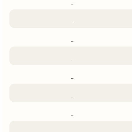
–
–
–
–
–
–
–