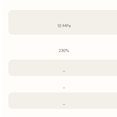
10 MPa
230%
–
–
–