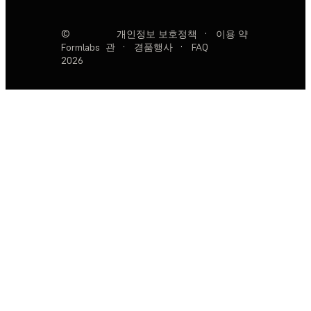
©
개인정보 보호정책
·
이용 약
Formlabs
관
·
경품행사
·
FAQ
2026