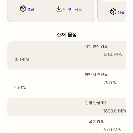
샘플
데이터 시트
샘플
소재 물성
극한 인장 강도
40.4 MPa
10 MPa
파단 시 연신율
79.0 %
230%
인장 탄성계수
–
1800.0 MPa
굽힘 강도
–
67.0 MPa