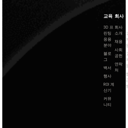
교육
회사
3D 프
회사
린팅
소개
응용
채용
분야
사회
블로
공헌
그
연락
백서
처
행사
ROI 계
산기
커뮤
니티