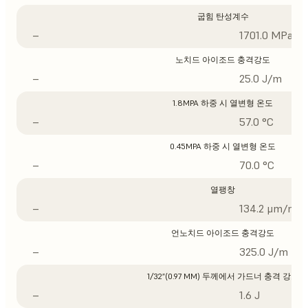
굽힘 탄성계수
–
1701.0 MPa
노치드 아이조드 충격강도
–
25.0 J/m
1.8MPA 하중 시 열변형 온도
–
57.0 °C
0.45MPA 하중 시 열변형 온도
–
70.0 °C
열팽창
–
134.2 μm/m/°
언노치드 아이조드 충격강도
–
325.0 J/m
1/32”(0.97 MM) 두께에서 가드너 충격 강도
–
1.6 J