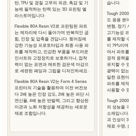
탄, TPU 및 경질 고무의 외관, 촉감 및 기
습니다.
능에 필적하는 탄력 있는 3D 프린팅 엘
Tough 2000 
라스토머입니다.
도 응용 분야에
Flexible 80A Resin V2로 프린팅된 파트
변형, 장기 사
는 제자리에 다시 돌아가며 반복적인 굽
고기능성 프로토
힘, 인장 및 압축을 견딥니다. 찢어짐에
를 제작할 수 
강한 기능성 프로토타입과 최종 사용 파
이 79%이며 열 
트를 제작하고, 민감한 부품을 부드러운
여서 파트를 제
인서트와 고정장치로 보호하거나, 접착
경적 응력을 가
력이 없는 표면과 매트한 검은색 마감으
유지할 수 있습
로 세련된 패딩과 그립을 디자인하세요.
광택이 없는 상
일한 표현이 강
Flexible 80A Resin V2는 Form 4 Series
파트를 제작하
프린터의 기술을 활용하여 이전 버전보
사용할 수 있습
다 2배 높은 인장 강도, 2배 높은 파단 시
연신율, 4배 높은 반발력, 그리고 향상된
Tough 2000 R
미관과 노화 저항성을 제공하는 새로운
의 성능을 극대
재료 조합입니다.
소재입니다. 이
괴 인성이 3배
재료 수명, 심