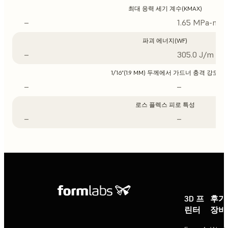
최대 응력 세기 계수(KMAX)
–
1.65 MPa-m1/
파괴 에너지(WF)
–
305.0 J/m
1/16”(1.9 MM) 두께에서 가드너 충격 강도
–
–
로스 플렉스 피로 특성
–
–
3D 프
후가
린터
장비