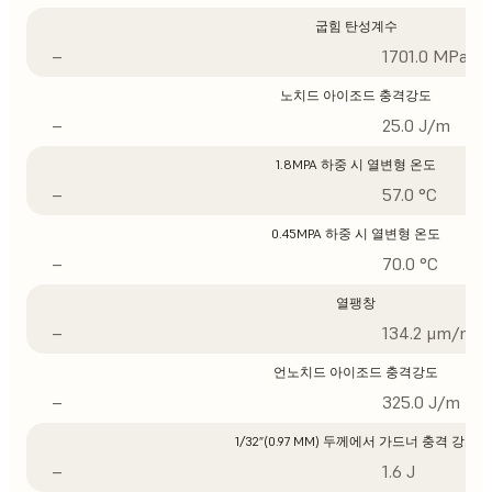
굽힘 탄성계수
–
1701.0 MPa
노치드 아이조드 충격강도
–
25.0 J/m
1.8MPA 하중 시 열변형 온도
–
57.0 °C
0.45MPA 하중 시 열변형 온도
–
70.0 °C
열팽창
–
134.2 μm/m/°
언노치드 아이조드 충격강도
–
325.0 J/m
1/32”(0.97 MM) 두께에서 가드너 충격 강도
–
1.6 J