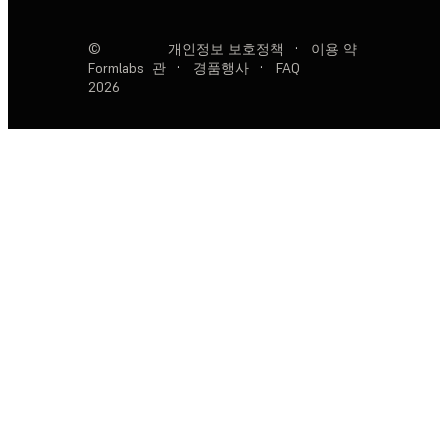
©
개인정보 보호정책
·
이용 약
Formlabs
관
·
경품행사
·
FAQ
2026