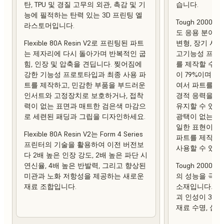
탄, TPU 및 경질 고무의 외관, 촉감 및 기
습니다.
능에 필적하는 탄력 있는 3D 프린팅 엘
Tough 2000 
라스토머입니다.
도 응용 분야에
Flexible 80A Resin V2로 프린팅된 파트
변형, 장기 사
는 제자리에 다시 돌아가며 반복적인 굽
고기능성 프로토
힘, 인장 및 압축을 견딥니다. 찢어짐에
를 제작할 수 
강한 기능성 프로토타입과 최종 사용 파
이 79%이며 열 
트를 제작하고, 민감한 부품을 부드러운
여서 파트를 제
인서트와 고정장치로 보호하거나, 접착
경적 응력을 가
력이 없는 표면과 매트한 검은색 마감으
유지할 수 있습
로 세련된 패딩과 그립을 디자인하세요.
광택이 없는 상
일한 표현이 강
Flexible 80A Resin V2는 Form 4 Series
파트를 제작하
프린터의 기술을 활용하여 이전 버전보
사용할 수 있습
다 2배 높은 인장 강도, 2배 높은 파단 시
연신율, 4배 높은 반발력, 그리고 향상된
Tough 2000 R
미관과 노화 저항성을 제공하는 새로운
의 성능을 극대
재료 조합입니다.
소재입니다. 이
괴 인성이 3배
재료 수명, 심