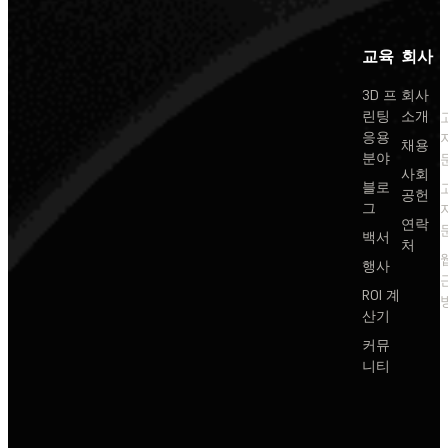
교육
회사
3D 프
회사
린팅
소개
응용
채용
분야
사회
블로
공헌
그
연락
백서
처
행사
ROI 계
산기
커뮤
니티