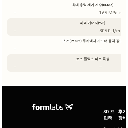
최대 응력 세기 계수(KMAX)
–
1.65 MPa-m1/
파괴 에너지(WF)
–
305.0 J/m
1/16”(1.9 MM) 두께에서 가드너 충격 강도
–
–
로스 플렉스 피로 특성
–
–
3D 프
후가
린터
장비