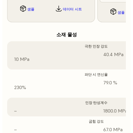
샘플
데이터 시트
샘플
소재 물성
극한 인장 강도
40.4 MPa
10 MPa
파단 시 연신율
79.0 %
230%
인장 탄성계수
–
1800.0 MPa
굽힘 강도
–
67.0 MPa