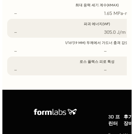
최대 응력 세기 계수(KMAX)
–
1.65 MPa-m1/
파괴 에너지(WF)
–
305.0 J/m
1/16”(1.9 MM) 두께에서 가드너 충격 강도
–
–
로스 플렉스 피로 특성
–
–
3D 프
후가
린터
장비