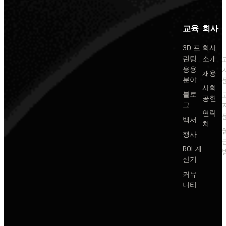
교육
회사
3D 프
회사
린팅
소개
응용
채용
분야
사회
블로
공헌
그
연락
백서
처
행사
ROI 계
산기
커뮤
니티