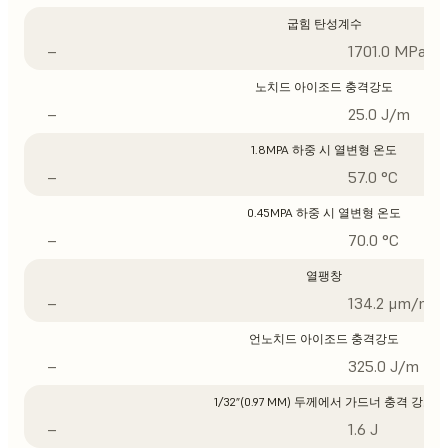
굽힘 탄성계수
–
1701.0 MPa
노치드 아이조드 충격강도
–
25.0 J/m
1.8MPA 하중 시 열변형 온도
–
57.0 °C
0.45MPA 하중 시 열변형 온도
–
70.0 °C
열팽창
–
134.2 μm/m/°
언노치드 아이조드 충격강도
–
325.0 J/m
1/32”(0.97 MM) 두께에서 가드너 충격 강도
–
1.6 J