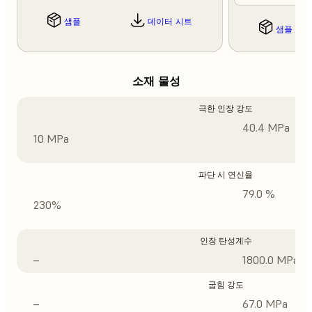
샘플
데이터 시트
샘플
소재 물성
극한 인장 강도
40.4 MPa
10 MPa
파단 시 연신율
79.0 %
230%
인장 탄성계수
–
1800.0 MPa
굽힘 강도
–
67.0 MPa