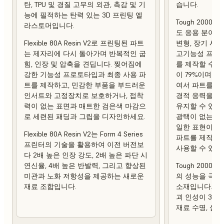
탄, TPU 및 경질 고무의 외관, 촉감 및 기
습니다.
능에 필적하는 탄력 있는 3D 프린팅 엘
Tough 2000 
라스토머입니다.
도 응용 분야에
Flexible 80A Resin V2로 프린팅된 파트
변형, 장기 사
는 제자리에 다시 돌아가며 반복적인 굽
고기능성 프로토
힘, 인장 및 압축을 견딥니다. 찢어짐에
를 제작할 수 
강한 기능성 프로토타입과 최종 사용 파
이 79%이며 열 
트를 제작하고, 민감한 부품을 부드러운
여서 파트를 제
인서트와 고정장치로 보호하거나, 접착
경적 응력을 가
력이 없는 표면과 매트한 검은색 마감으
유지할 수 있습
로 세련된 패딩과 그립을 디자인하세요.
광택이 없는 상
일한 표현이 강
Flexible 80A Resin V2는 Form 4 Series
파트를 제작하
프린터의 기술을 활용하여 이전 버전보
사용할 수 있습
다 2배 높은 인장 강도, 2배 높은 파단 시
연신율, 4배 높은 반발력, 그리고 향상된
Tough 2000 R
미관과 노화 저항성을 제공하는 새로운
의 성능을 극대
재료 조합입니다.
소재입니다. 이
괴 인성이 3배
재료 수명, 심