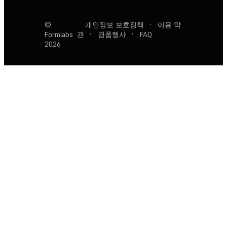
©
개인정보 보호정책
·
이용 약
Formlabs
관
·
경품행사
·
FAQ
2026