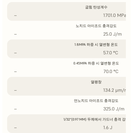
굽힘 탄성계수
–
1701.0 MPa
노치드 아이조드 충격강도
–
25.0 J/m
1.8MPA 하중 시 열변형 온도
–
57.0 °C
0.45MPA 하중 시 열변형 온도
–
70.0 °C
열팽창
–
134.2 μm/m/°
언노치드 아이조드 충격강도
–
325.0 J/m
1/32”(0.97 MM) 두께에서 가드너 충격 강도
–
1.6 J