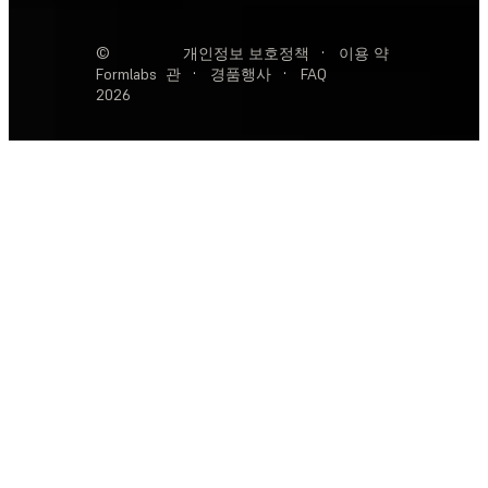
©
개인정보 보호정책
·
이용 약
Formlabs
관
·
경품행사
·
FAQ
2026