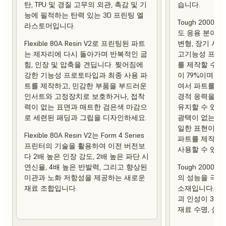
탄, TPU 및 경질 고무의 외관, 촉감 및 기
습니다.
능에 필적하는 탄력 있는 3D 프린팅 엘
Tough 2000 
라스토머입니다.
도 응용 분야에
Flexible 80A Resin V2로 프린팅된 파트
변형, 장기 사
는 제자리에 다시 돌아가며 반복적인 굽
고기능성 프로토
힘, 인장 및 압축을 견딥니다. 찢어짐에
를 제작할 수 
강한 기능성 프로토타입과 최종 사용 파
이 79%이며 열 
트를 제작하고, 민감한 부품을 부드러운
여서 파트를 제
인서트와 고정장치로 보호하거나, 접착
경적 응력을 가
력이 없는 표면과 매트한 검은색 마감으
유지할 수 있습
로 세련된 패딩과 그립을 디자인하세요.
광택이 없는 상
일한 표현이 강
Flexible 80A Resin V2는 Form 4 Series
파트를 제작하
프린터의 기술을 활용하여 이전 버전보
사용할 수 있습
다 2배 높은 인장 강도, 2배 높은 파단 시
연신율, 4배 높은 반발력, 그리고 향상된
Tough 2000 R
미관과 노화 저항성을 제공하는 새로운
의 성능을 극대
재료 조합입니다.
소재입니다. 이
괴 인성이 3배
재료 수명, 심