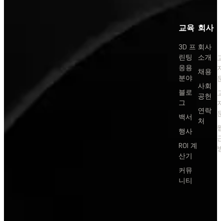
교육
회사
3D 프
회사
린팅
소개
응용
채용
분야
사회
블로
공헌
그
연락
백서
처
행사
ROI 계
산기
커뮤
니티