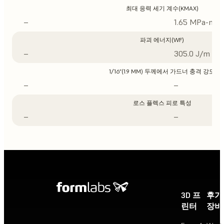
최대 응력 세기 계수(KMAX)
–
1.65 MPa-m1/
파괴 에너지(WF)
–
305.0 J/m
1/16”(1.9 MM) 두께에서 가드너 충격 강도
–
–
로스 플렉스 피로 특성
–
–
3D 프
후가
린터
장비