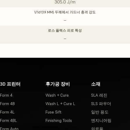
305.0 J/m
1/16”(1.9 MM) 두께에서 가드너 충격 강도
–
로스 플렉스 피로 특성
–
3D 프린터
후가공 장비
소재
Form 4
Wash + Cure
SLA 레진
Form 4B
Wash L + Cure L
SLS 파우더
Form 4L
Fuse Sift
일반 용도
Form 4BL
Finishing Tools
엔지니어링
Form Auto
의료용