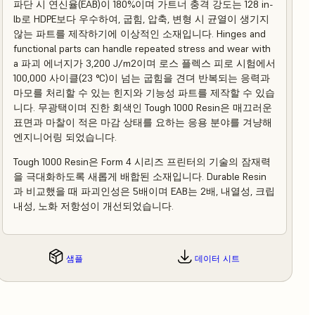
파단 시 연신율(EAB)이 180%이며 가트너 충격 강도는 128 in-
lb로 HDPE보다 우수하여, 굽힘, 압축, 변형 시 균열이 생기지
않는 파트를 제작하기에 이상적인 소재입니다. Hinges and
functional parts can handle repeated stress and wear with
a 파괴 에너지가 3,200 J/m2이며 로스 플렉스 피로 시험에서
100,000 사이클(23 °C)이 넘는 굽힘을 견뎌 반복되는 응력과
마모를 처리할 수 있는 힌지와 기능성 파트를 제작할 수 있습
니다. 무광택이며 진한 회색인 Tough 1000 Resin은 매끄러운
표면과 마찰이 적은 마감 상태를 요하는 응용 분야를 겨냥해
엔지니어링 되었습니다.
Tough 1000 Resin은 Form 4 시리즈 프린터의 기술의 잠재력
을 극대화하도록 새롭게 배합된 소재입니다. Durable Resin
과 비교했을 때 파괴인성은 5배이며 EAB는 2배, 내열성, 크립
내성, 노화 저항성이 개선되었습니다.
샘플
데이터 시트