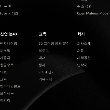
Fuse X1
주조 성형
Fuse 시리즈
Open Material Mode
산업 분야
교육
회사
엔지니어링
3D 프린팅 응용 분야
회사소개
제조업
블로그
채용
자동차
백서
사회공헌
항공우주
행사
연락처
의료
ROI 계산기
교육
커뮤니티
엔터테인먼트
보석세공
청각학