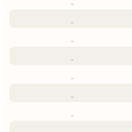
–
–
–
–
–
–
–