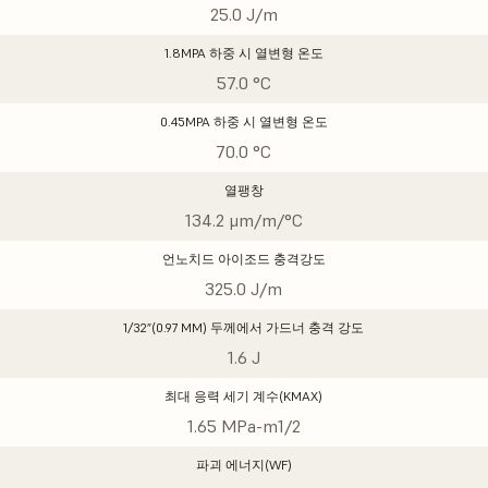
25.0 J/m
1.8MPA 하중 시 열변형 온도
57.0 °C
0.45MPA 하중 시 열변형 온도
70.0 °C
열팽창
134.2 μm/m/°C
언노치드 아이조드 충격강도
325.0 J/m
1/32”(0.97 MM) 두께에서 가드너 충격 강도
1.6 J
최대 응력 세기 계수(KMAX)
1.65 MPa-m1/2
파괴 에너지(WF)