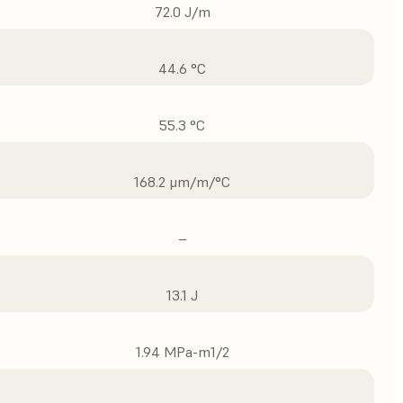
72.0 J/m
44.6 °C
55.3 °C
168.2 μm/m/°C
–
13.1 J
1.94 MPa-m1/2