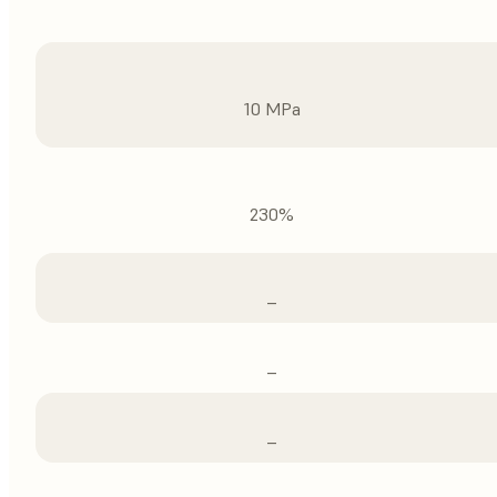
10 MPa
230%
–
–
–