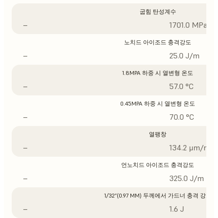
굽힘 탄성계수
–
1701.0 MPa
노치드 아이조드 충격강도
–
25.0 J/m
1.8MPA 하중 시 열변형 온도
–
57.0 °C
0.45MPA 하중 시 열변형 온도
–
70.0 °C
열팽창
–
134.2 μm/m/°
언노치드 아이조드 충격강도
–
325.0 J/m
1/32”(0.97 MM) 두께에서 가드너 충격 강도
–
1.6 J