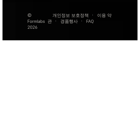
©
개인정보 보호정책
·
이용 약
Formlabs
관
·
경품행사
·
FAQ
2026