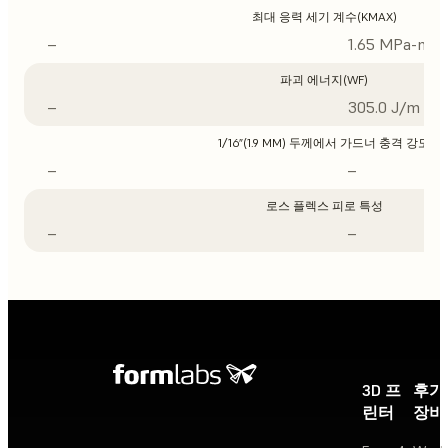
최대 응력 세기 계수(KMAX)
–
1.65 MPa-m1/
파괴 에너지(WF)
–
305.0 J/m
1/16”(1.9 MM) 두께에서 가드너 충격 강도
–
–
로스 플렉스 피로 특성
–
–
3D 프
후가
린터
장비