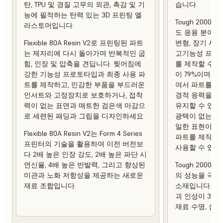
탄, TPU 및 경질 고무의 외관, 촉감 및 기
습니다.
능에 필적하는 탄력 있는 3D 프린팅 엘
Tough 2000 
라스토머입니다.
도 응용 분야에
Flexible 80A Resin V2로 프린팅된 파트
변형, 장기 사
는 제자리에 다시 돌아가며 반복적인 굽
고기능성 프로토
힘, 인장 및 압축을 견딥니다. 찢어짐에
를 제작할 수 
강한 기능성 프로토타입과 최종 사용 파
이 79%이며 열 
트를 제작하고, 민감한 부품을 부드러운
여서 파트를 제
인서트와 고정장치로 보호하거나, 접착
경적 응력을 가
력이 없는 표면과 매트한 검은색 마감으
유지할 수 있습
로 세련된 패딩과 그립을 디자인하세요.
광택이 없는 상
일한 표현이 강
Flexible 80A Resin V2는 Form 4 Series
파트를 제작하
프린터의 기술을 활용하여 이전 버전보
사용할 수 있습
다 2배 높은 인장 강도, 2배 높은 파단 시
연신율, 4배 높은 반발력, 그리고 향상된
Tough 2000 R
미관과 노화 저항성을 제공하는 새로운
의 성능을 극대
재료 조합입니다.
소재입니다. 이
괴 인성이 3배
재료 수명, 심