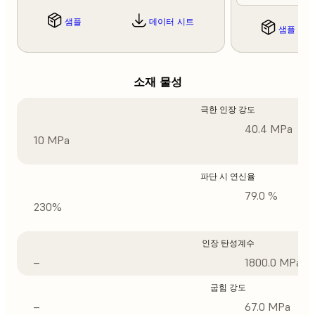
샘플
데이터 시트
샘플
소재 물성
극한 인장 강도
40.4 MPa
10 MPa
파단 시 연신율
79.0 %
230%
인장 탄성계수
–
1800.0 MPa
굽힘 강도
–
67.0 MPa