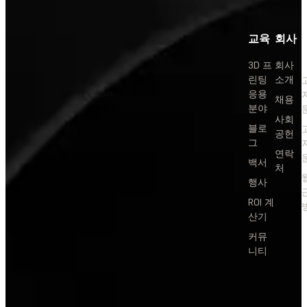
교육
회사
3D 프
회사
린팅
소개
응용
채용
분야
사회
블로
공헌
그
연락
백서
처
행사
ROI 계
산기
커뮤
니티