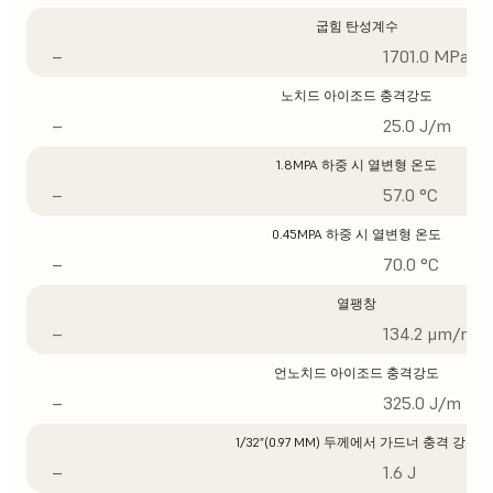
굽힘 탄성계수
–
1701.0 MPa
노치드 아이조드 충격강도
–
25.0 J/m
1.8MPA 하중 시 열변형 온도
–
57.0 °C
0.45MPA 하중 시 열변형 온도
–
70.0 °C
열팽창
–
134.2 μm/m/°
언노치드 아이조드 충격강도
–
325.0 J/m
1/32”(0.97 MM) 두께에서 가드너 충격 강도
–
1.6 J