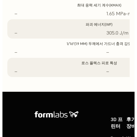
최대 응력 세기 계수(KMAX)
–
1.65 MPa-m1/
파괴 에너지(WF)
–
305.0 J/m
1/16”(1.9 MM) 두께에서 가드너 충격 강도
–
–
로스 플렉스 피로 특성
–
–
3D 프
후가
린터
장비