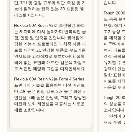
탄, TPU 및 경질 고무의 외관, 촉감 및 기
습니다.
능에 필적하는 탄력 있는 3D 프린팅 엘
Tough 2000 
라스토머입니다.
도 응용 분야에
Flexible 80A Resin V2로 프린팅된 파트
변형, 장기 사
는 제자리에 다시 돌아가며 반복적인 굽
고기능성 프로토
힘, 인장 및 압축을 견딥니다. 찢어짐에
를 제작할 수 
강한 기능성 프로토타입과 최종 사용 파
이 79%이며 열 
트를 제작하고, 민감한 부품을 부드러운
여서 파트를 제
인서트와 고정장치로 보호하거나, 접착
경적 응력을 가
력이 없는 표면과 매트한 검은색 마감으
유지할 수 있습
로 세련된 패딩과 그립을 디자인하세요.
광택이 없는 상
일한 표현이 강
Flexible 80A Resin V2는 Form 4 Series
파트를 제작하
프린터의 기술을 활용하여 이전 버전보
사용할 수 있습
다 2배 높은 인장 강도, 2배 높은 파단 시
연신율, 4배 높은 반발력, 그리고 향상된
Tough 2000 R
미관과 노화 저항성을 제공하는 새로운
의 성능을 극대
재료 조합입니다.
소재입니다. 이
괴 인성이 3배
재료 수명, 심