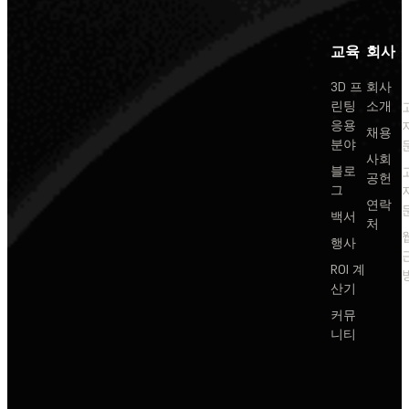
교육
회사
3D 프
회사
린팅
소개
응용
채용
분야
사회
블로
공헌
그
연락
백서
처
행사
ROI 계
산기
커뮤
니티