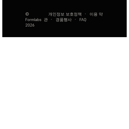
©
개인정보 보호정책
·
이용 약
Formlabs
관
·
경품행사
·
FAQ
2026