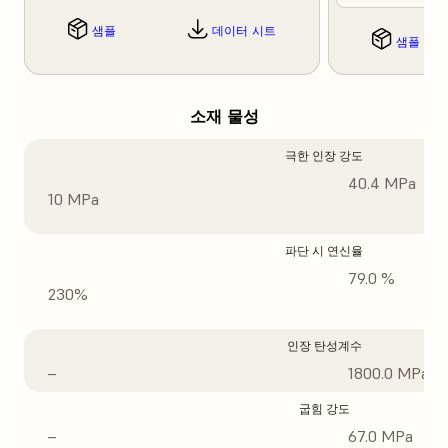
샘플
데이터 시트
샘플
소재 물성
극한 인장 강도
40.4 MPa
10 MPa
파단 시 연신율
79.0 %
230%
인장 탄성계수
–
1800.0 MPa
굽힘 강도
–
67.0 MPa