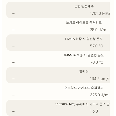
굽힘 탄성계수
–
1701.0 MPa
노치드 아이조드 충격강도
–
25.0 J/m
1.8MPA 하중 시 열변형 온도
–
57.0 °C
0.45MPA 하중 시 열변형 온도
–
70.0 °C
열팽창
–
134.2 μm/m/°
언노치드 아이조드 충격강도
–
325.0 J/m
1/32”(0.97 MM) 두께에서 가드너 충격 강도
–
1.6 J