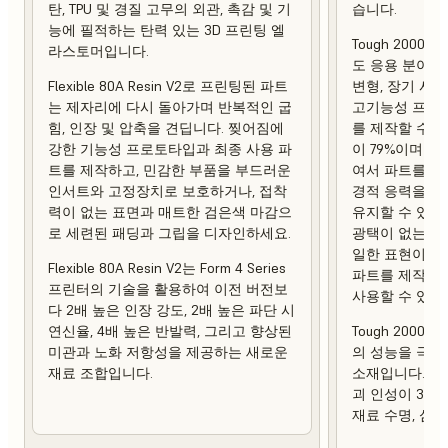
탄, TPU 및 경질 고무의 외관, 촉감 및 기
습니다.
능에 필적하는 탄력 있는 3D 프린팅 엘
Tough 2000 
라스토머입니다.
도 응용 분야에
Flexible 80A Resin V2로 프린팅된 파트
변형, 장기 사
는 제자리에 다시 돌아가며 반복적인 굽
고기능성 프로토
힘, 인장 및 압축을 견딥니다. 찢어짐에
를 제작할 수 
강한 기능성 프로토타입과 최종 사용 파
이 79%이며 열 
트를 제작하고, 민감한 부품을 부드러운
여서 파트를 제
인서트와 고정장치로 보호하거나, 접착
경적 응력을 가
력이 없는 표면과 매트한 검은색 마감으
유지할 수 있습
로 세련된 패딩과 그립을 디자인하세요.
광택이 없는 상
일한 표현이 강
Flexible 80A Resin V2는 Form 4 Series
파트를 제작하
프린터의 기술을 활용하여 이전 버전보
사용할 수 있습
다 2배 높은 인장 강도, 2배 높은 파단 시
연신율, 4배 높은 반발력, 그리고 향상된
Tough 2000 R
미관과 노화 저항성을 제공하는 새로운
의 성능을 극대
재료 조합입니다.
소재입니다. 이
괴 인성이 3배
재료 수명, 심