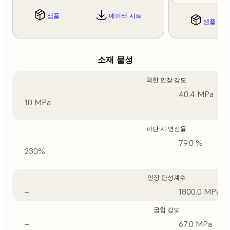
샘플
데이터 시트
샘플
소재 물성
극한 인장 강도
40.4 MPa
10 MPa
파단 시 연신율
79.0 %
230%
인장 탄성계수
–
1800.0 MPa
굽힘 강도
–
67.0 MPa