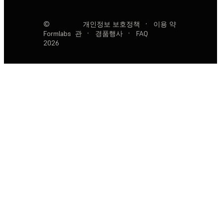
©
개인정보 보호정책
·
이용 약
Formlabs
관
·
경품행사
·
FAQ
2026