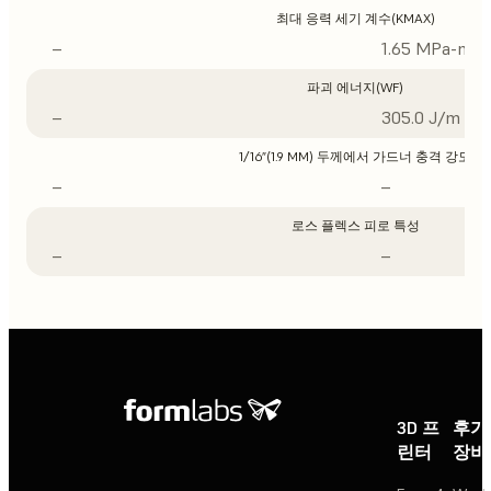
최대 응력 세기 계수(KMAX)
–
1.65 MPa-m1/
파괴 에너지(WF)
–
305.0 J/m
1/16”(1.9 MM) 두께에서 가드너 충격 강도
–
–
로스 플렉스 피로 특성
–
–
3D 프
후가
린터
장비