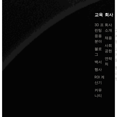
교육
회사
3D 프
회사
린팅
소개
응용
채용
분야
사회
블로
공헌
그
연락
백서
처
행사
ROI 계
산기
커뮤
니티