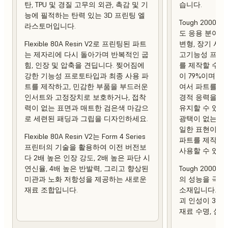
탄, TPU 및 경질 고무의 외관, 촉감 및 기
습니다.
능에 필적하는 탄력 있는 3D 프린팅 엘
Tough 2000 
라스토머입니다.
도 응용 분야에
Flexible 80A Resin V2로 프린팅된 파트
변형, 장기 사
는 제자리에 다시 돌아가며 반복적인 굽
고기능성 프로토
힘, 인장 및 압축을 견딥니다. 찢어짐에
를 제작할 수 
강한 기능성 프로토타입과 최종 사용 파
이 79%이며 열 
트를 제작하고, 민감한 부품을 부드러운
여서 파트를 제
인서트와 고정장치로 보호하거나, 접착
경적 응력을 가
력이 없는 표면과 매트한 검은색 마감으
유지할 수 있습
로 세련된 패딩과 그립을 디자인하세요.
광택이 없는 상
일한 표현이 강
Flexible 80A Resin V2는 Form 4 Series
파트를 제작하
프린터의 기술을 활용하여 이전 버전보
사용할 수 있습
다 2배 높은 인장 강도, 2배 높은 파단 시
연신율, 4배 높은 반발력, 그리고 향상된
Tough 2000 R
미관과 노화 저항성을 제공하는 새로운
의 성능을 극대
재료 조합입니다.
소재입니다. 이
괴 인성이 3배
재료 수명, 심