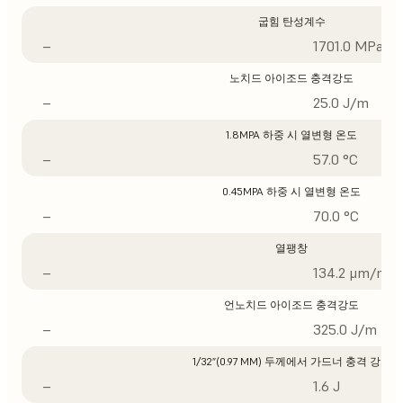
굽힘 탄성계수
–
1701.0 MPa
노치드 아이조드 충격강도
–
25.0 J/m
1.8MPA 하중 시 열변형 온도
–
57.0 °C
0.45MPA 하중 시 열변형 온도
–
70.0 °C
열팽창
–
134.2 μm/m/°
언노치드 아이조드 충격강도
–
325.0 J/m
1/32”(0.97 MM) 두께에서 가드너 충격 강도
–
1.6 J