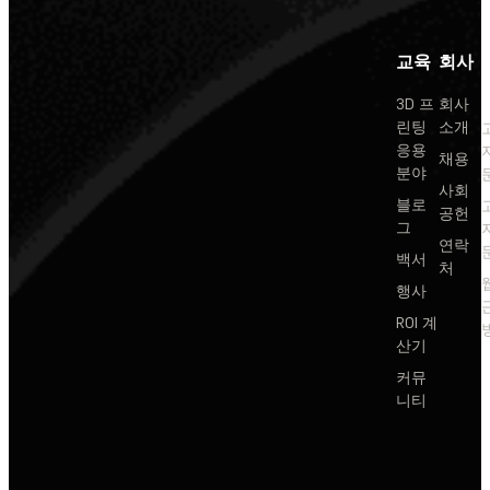
교육
회사
3D 프
회사
린팅
소개
응용
채용
분야
사회
블로
공헌
그
연락
백서
처
행사
ROI 계
산기
커뮤
니티