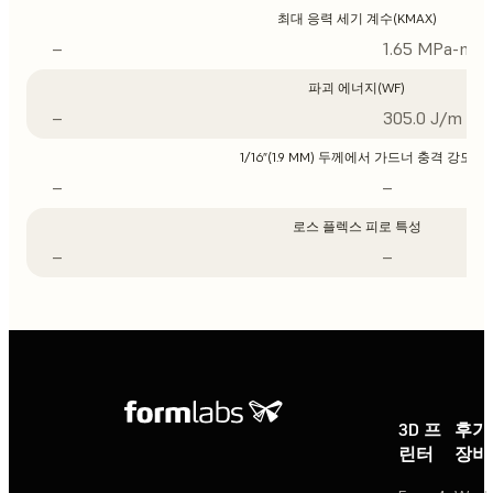
최대 응력 세기 계수(KMAX)
–
1.65 MPa-m1/
파괴 에너지(WF)
–
305.0 J/m
1/16”(1.9 MM) 두께에서 가드너 충격 강도
–
–
로스 플렉스 피로 특성
–
–
3D 프
후가
린터
장비