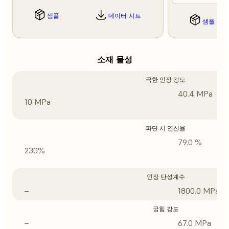
샘플
데이터 시트
샘플
소재 물성
극한 인장 강도
40.4 MPa
10 MPa
파단 시 연신율
79.0 %
230%
인장 탄성계수
–
1800.0 MPa
굽힘 강도
–
67.0 MPa