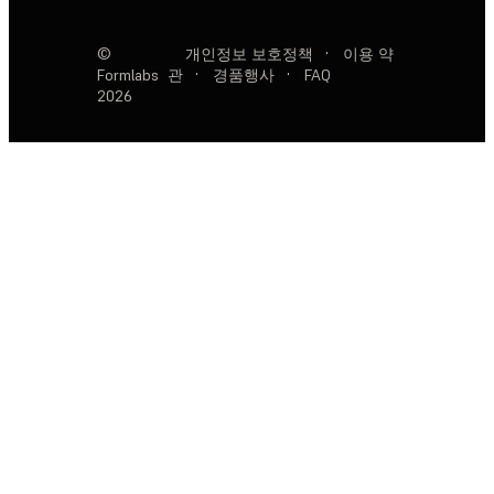
©
개인정보 보호정책
·
이용 약
Formlabs
관
·
경품행사
·
FAQ
2026