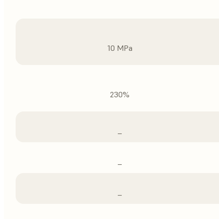
10 MPa
230%
–
–
–