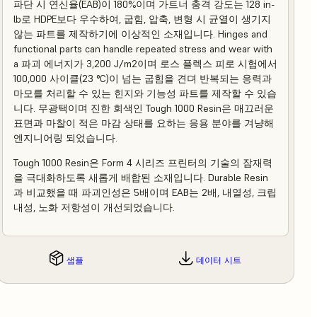
파단 시 연신율(EAB)이 180%이며 가트너 충격 강도는 128 in-
lb로 HDPE보다 우수하여, 굽힘, 압축, 변형 시 균열이 생기지
않는 파트를 제작하기에 이상적인 소재입니다. Hinges and
functional parts can handle repeated stress and wear with
a 파괴 에너지가 3,200 J/m2이며 로스 플렉스 피로 시험에서
100,000 사이클(23 °C)이 넘는 굽힘을 견뎌 반복되는 응력과
마모를 처리할 수 있는 힌지와 기능성 파트를 제작할 수 있습
니다. 무광택이며 진한 회색인 Tough 1000 Resin은 매끄러운
표면과 마찰이 적은 마감 상태를 요하는 응용 분야를 겨냥해
엔지니어링 되었습니다.
Tough 1000 Resin은 Form 4 시리즈 프린터의 기술의 잠재력
을 극대화하도록 새롭게 배합된 소재입니다. Durable Resin
과 비교했을 때 파괴인성은 5배이며 EAB는 2배, 내열성, 크립
내성, 노화 저항성이 개선되었습니다.
샘플
데이터 시트