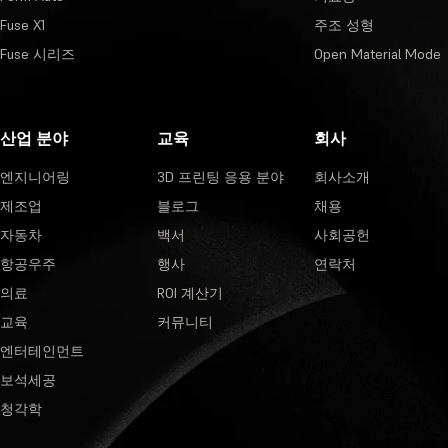
Fuse X1
주조 성형
Fuse 시리즈
Open Material Mode
산업 분야
교육
회사
엔지니어링
3D 프린팅 응용 분야
회사소개
제조업
블로그
채용
자동차
백서
사회공헌
항공우주
행사
연락처
의료
ROI 계산기
교육
커뮤니티
엔터테인먼트
보석세공
청각학