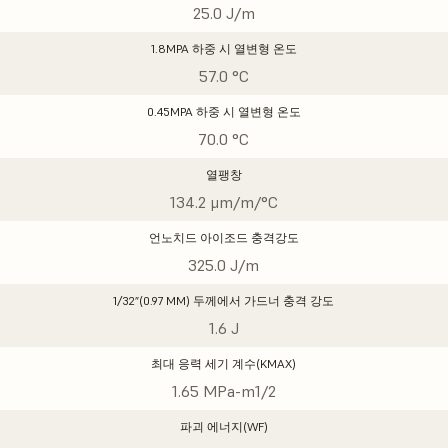
25.0 J/m
1.8MPA 하중 시 열변형 온도
57.0 °C
0.45MPA 하중 시 열변형 온도
70.0 °C
열팽창
134.2 μm/m/°C
언노치드 아이조드 충격강도
325.0 J/m
1/32”(0.97 MM) 두께에서 가드너 충격 강도
1.6 J
최대 응력 세기 계수(KMAX)
1.65 MPa-m1/2
파괴 에너지(WF)