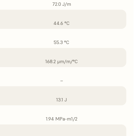
72.0 J/m
44.6 °C
55.3 °C
168.2 μm/m/°C
–
13.1 J
1.94 MPa-m1/2