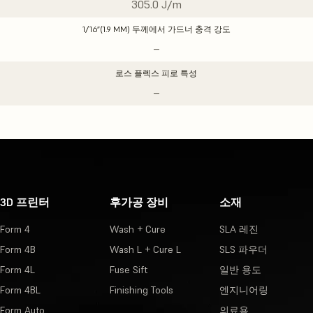
305.0 J/m
1/16”(1.9 MM) 두께에서 가드너 충격 강도
–
로스 플렉스 피로 특성
–
3D 프린터
후가공 장비
소재
Form 4
Wash + Cure
SLA 레진
Form 4B
Wash L + Cure L
SLS 파우더
Form 4L
Fuse Sift
일반 용도
Form 4BL
Finishing Tools
엔지니어링
Form Auto
의료용