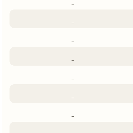
–
–
–
–
–
–
–