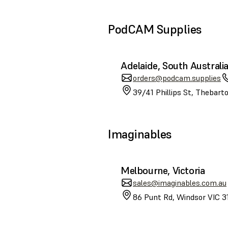
PodCAM Supplies
Adelaide, South Australi
orders@podcam.supplies
39/41 Phillips St, Thebart
Imaginables
Melbourne, Victoria
sales@imaginables.com.au
86 Punt Rd, Windsor VIC 31