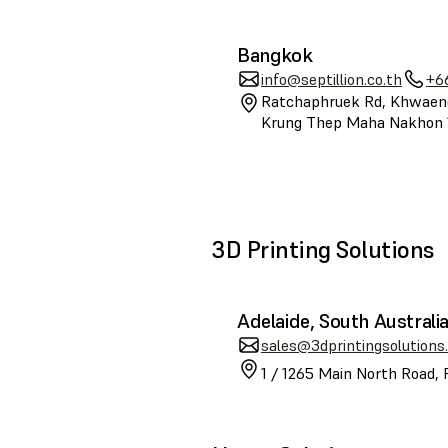
Bangkok
info@septillion.co.th
+6
Ratchaphruek Rd, Khwaeng
Krung Thep Maha Nakhon 
3D Printing Solutions
Adelaide, South Australi
sales@3dprintingsolutions
1 / 1265 Main North Road, 