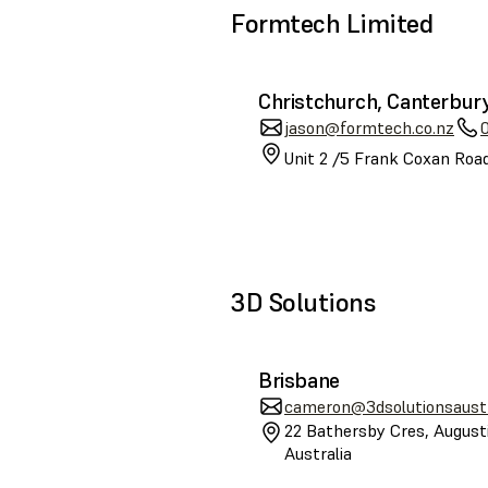
Formtech Limited
Christchurch, Canterbur
jason@formtech.co.nz
Unit 2 /5 Frank Coxan Road
3D Solutions
Brisbane
cameron@3dsolutionsaustr
22 Bathersby Cres, August
Australia