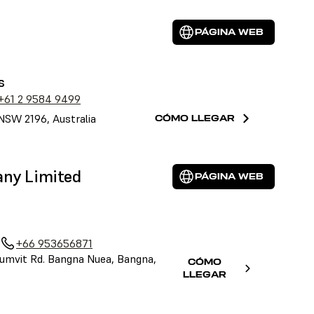
PÁGINA WEB
s
+61 2 9584 9499
NSW 2196, Australia
CÓMO LLEGAR
any Limited
PÁGINA WEB
+66 953656871
umvit Rd. Bangna Nuea, Bangna,
CÓMO
LLEGAR