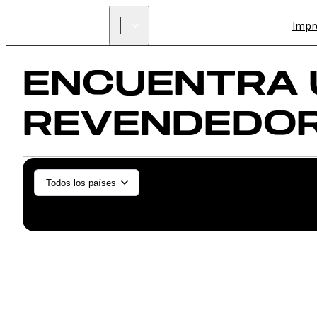
Impr
ENCUENTRA 
REVENDEDO
General/Industrial
Odont
Todos los países
SLS (Fuse 1+)
SLS (Fuse X1)