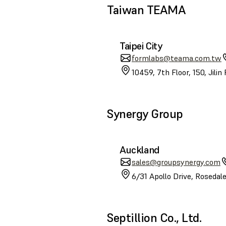
Taiwan TEAMA
Taipei City
formlabs@teama.com.tw
10459, 7th Floor, 150, Jilin
Synergy Group
Auckland
sales@groupsynergy.com
6/31 Apollo Drive, Roseda
Septillion Co., Ltd.