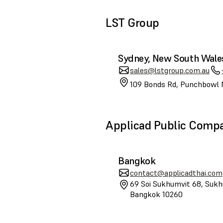
LST Group
Sydney, New South Wale
sales@lstgroup.com.au
109 Bonds Rd, Punchbowl 
Applicad Public Comp
Bangkok
contact@applicadthai.com
69 Soi Sukhumvit 68, Sukh
Bangkok 10260