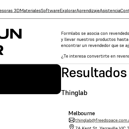
esoras 3D
Materiales
Software
Explorar
Aprendizaje
Asistencia
Con
UN
Formlabs se asocia con revendedore
y llevar nuestros productos hasta 
R
encontrar un revendedor que se aj
¿Te interesa convertirte en reve
Resultados
ología
SLA
Thinglab
Melbourne
thinglab@freedspace.com.
7A Kent St, Yarraville VIC 