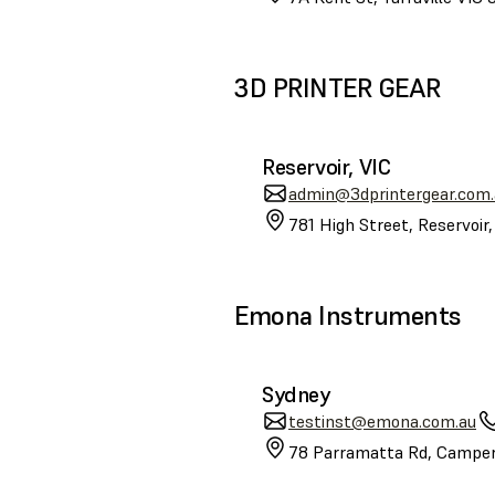
3D PRINTER GEAR
Reservoir, VIC
admin@3dprintergear.com.
781 High Street, Reservoir
Emona Instruments
Sydney
testinst@emona.com.au
78 Parramatta Rd, Camper