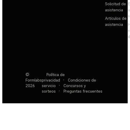
Solicitud de
E
asistencia
Artículos de
asistencia
d
©
Política de
Formlabs
privacidad
·
Condiciones de
2026
servicio
·
Concursos y
sorteos
·
Preguntas frecuentes