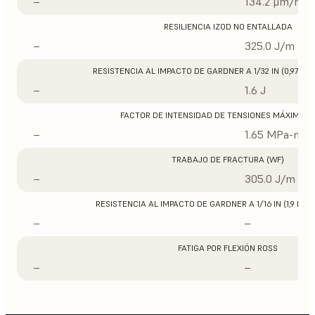
–
134.2 μm/m/°
RESILIENCIA IZOD NO ENTALLADA
–
325.0 J/m
RESISTENCIA AL IMPACTO DE GARDNER A 1/32 IN (0,97 M
–
1.6 J
FACTOR DE INTENSIDAD DE TENSIONES MÁXIMO (
–
1.65 MPa-m1/
TRABAJO DE FRACTURA (WF)
–
305.0 J/m
RESISTENCIA AL IMPACTO DE GARDNER A 1/16 IN (1,9 MM
–
–
FATIGA POR FLEXIÓN ROSS
–
–