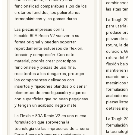
combinando ten
funcionalidad comparables a los de los
las altas temper
uretanos fundidos, los poliuretanos
termoplásticos y las gomas duras.
La Tough 2000 
para usarla en
Las piezas impresas con la
produce protot
Flexible 80A Resin V2 vuelven a su
piezas de uso f
forma original y pueden soportar
rotura, la defo
repetidamente esfuerzos de flexión,
duración. Graci
tensión y compresión. Con este
rotura del 79 %
material, podrás crear prototipos
flexión bajo ca
funcionales y piezas de uso final
mantienen su in
resistentes a los desgarros, proteger
cuando se ven 
los componentes delicados con
mecánicos y am
insertos y fijaciones blandos o diseñar
formulación es
elementos de amortiguación y agarres
acabado mate, 
con superficies que no sean pegajosas
piezas listas p
y tengan un acabado negro mate.
detalles mejora
La Flexible 80A Resin V2 es una nueva
La Tough 2000 
formulación que aprovecha la
formulación de
tecnología de las impresoras de la serie
la tecnología d
Form 4 para ofrecer una resistencia al