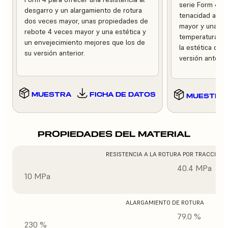
serie Form 4 pa
desgarro y un alargamiento de rotura
tenacidad a la 
dos veces mayor, unas propiedades de
mayor y una mej
rebote 4 veces mayor y una estética y
temperaturas e
un envejecimiento mejores que los de
la estética del
su versión anterior.
versión anterior
MUESTRA
FICHA DE DATOS
MUESTRA
PROPIEDADES DEL MATERIAL
RESISTENCIA A LA ROTURA POR TRACCIÓN
40.4 MPa
10 MPa
ALARGAMIENTO DE ROTURA
79.0 %
230 %