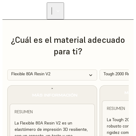
ENCUENTRA UN
REVENDEDOR
¿Cuál es el material adecuado
para ti?
Flexible 80A Resin V2
Tough 2000 Resin
MÁS
MÁS INFORMACIÓN
RESUMEN
RESUMEN
La Tough 2000 
La Flexible 80A Resin V2 es un
robusto con una
elastómero de impresión 3D resiliente,
rigidez compara
con un aspecto, un tacto y una