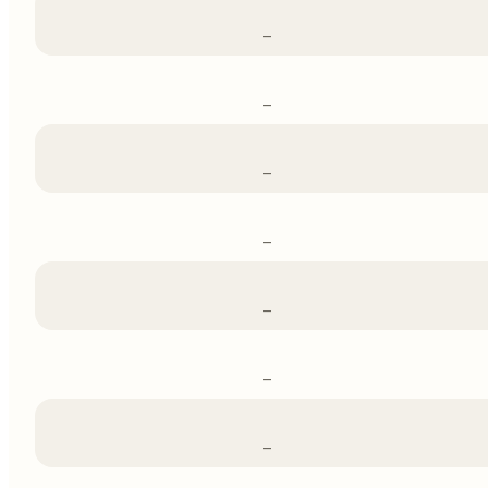
–
–
–
–
–
–
–