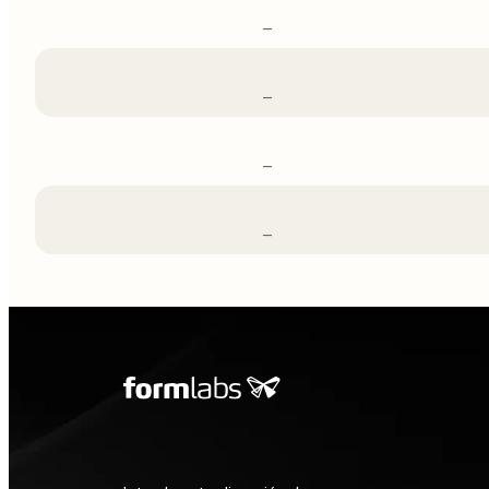
–
–
–
–