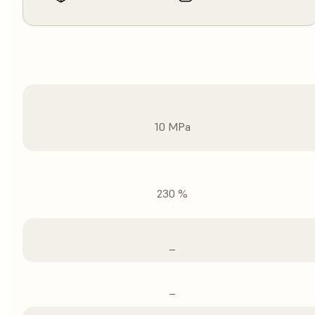
10 MPa
230 %
–
–