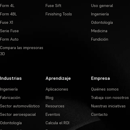
Form 4L
Fuse Sift
Uso general
Form 4BL
Finishing Tools
Ingeniería
Fuse X1
Odontología
Serie Fuse
Medicina
Form Auto
Fundición
Compara las impresoras
3D
Industrias
Aprendizaje
Empresa
Ingeniería
Aplicaciones
Quiénes somos
Fabricación
Blog
Trabaja con nosotros
Sector automovilístico
Resources
Nuestras iniciativas
Sector aeroespacial
Eventos
Contacto
Odontología
Calcula el ROI