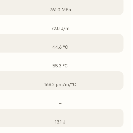
761.0 MPa
72.0 J/m
44.6 °C
55.3 °C
168.2 μm/m/°C
–
13.1 J