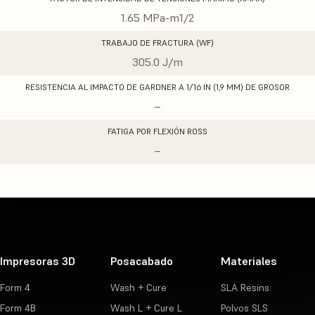
1.65 MPa-m1/2
TRABAJO DE FRACTURA (WF)
305.0 J/m
RESISTENCIA AL IMPACTO DE GARDNER A 1/16 IN (1,9 MM) DE GROSOR
–
FATIGA POR FLEXIÓN ROSS
–
Impresoras 3D
Posacabado
Materiales
Form 4
Wash + Cure
SLA Resins
Form 4B
Wash L + Cure L
Polvos SLS