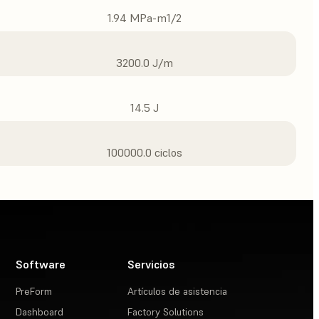
1.94 MPa-m1/2
3200.0 J/m
14.5 J
100000.0 ciclos
Software
Servicios
PreForm
Artículos de asistencia
Dashboard
Factory Solutions