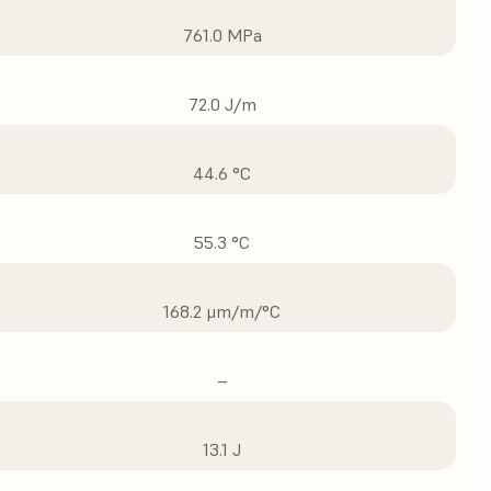
761.0 MPa
72.0 J/m
44.6 °C
55.3 °C
168.2 μm/m/°C
–
13.1 J