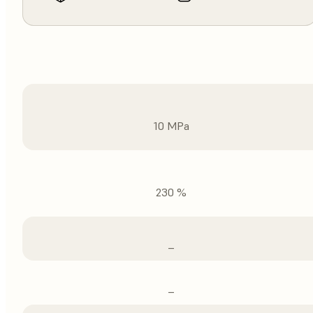
10 MPa
230 %
–
–