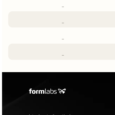
–
–
–
–