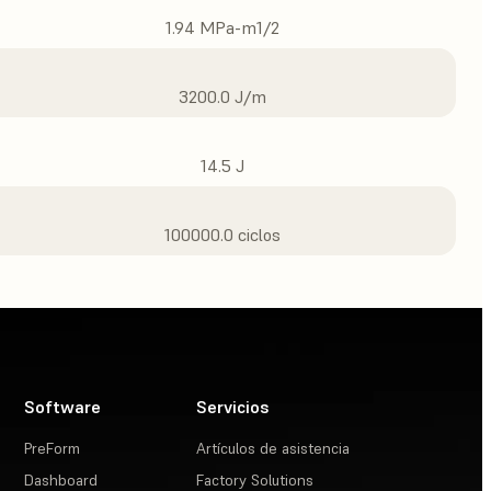
1.94 MPa-m1/2
3200.0 J/m
14.5 J
100000.0 ciclos
Software
Servicios
PreForm
Artículos de asistencia
Dashboard
Factory Solutions