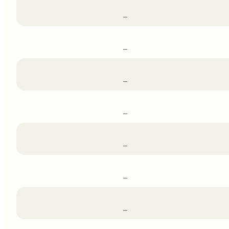
–
–
–
–
–
–
–