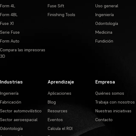
Form 4L
Fuse Sift
Uso general
Form 4BL
Finishing Tools
Ingeniería
Fuse X1
Odontología
Serie Fuse
Medicina
Form Auto
Fundición
Compara las impresoras
3D
Industrias
Aprendizaje
Empresa
Ingeniería
Aplicaciones
Quiénes somos
Fabricación
Blog
Trabaja con nosotros
Sector automovilístico
Resources
Nuestras iniciativas
Sector aeroespacial
Eventos
Contacto
Odontología
Calcula el ROI