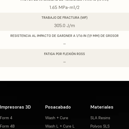
1.65 MPa-m1/2
TRABAJO DE FRACTURA (WF)
305.0 J/m
RESISTENCIA AL IMPACTO DE GARDNER A 1/16 IN (1,9 MM) DE GROSOR
–
FATIGA POR FLEXIÓN ROSS
–
Impresoras 3D
Posacabado
Materiales
Form 4
Wash + Cure
SLA Resins
Form 4B
Wash L + Cure L
Polvos SLS