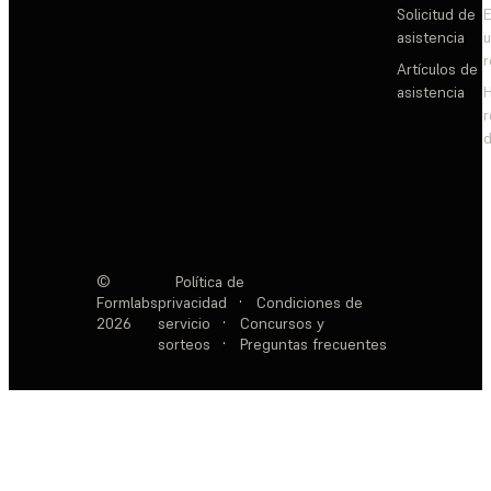
Solicitud de
E
asistencia
Artículos de
asistencia
d
©
Política de
Formlabs
privacidad
·
Condiciones de
2026
servicio
·
Concursos y
sorteos
·
Preguntas frecuentes