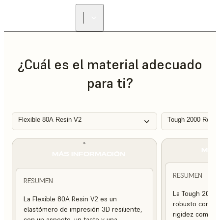
ENCUENTRA UN
REVENDEDOR
¿Cuál es el material adecuado
para ti?
Flexible 80A Resin V2
Tough 2000 Resin
MÁS
MÁS INFORMACIÓN
RESUMEN
RESUMEN
La Tough 2000 
La Flexible 80A Resin V2 es un
robusto con una
elastómero de impresión 3D resiliente,
rigidez compara
con un aspecto, un tacto y una