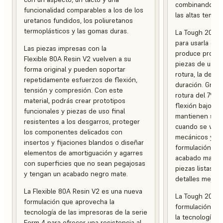
combinando ten
funcionalidad comparables a los de los
las altas temper
uretanos fundidos, los poliuretanos
termoplásticos y las gomas duras.
La Tough 2000 
para usarla en
Las piezas impresas con la
produce protot
Flexible 80A Resin V2 vuelven a su
piezas de uso f
forma original y pueden soportar
rotura, la defo
repetidamente esfuerzos de flexión,
duración. Graci
tensión y compresión. Con este
rotura del 79 %
material, podrás crear prototipos
flexión bajo ca
funcionales y piezas de uso final
mantienen su in
resistentes a los desgarros, proteger
cuando se ven 
los componentes delicados con
mecánicos y am
insertos y fijaciones blandos o diseñar
formulación es
elementos de amortiguación y agarres
acabado mate, 
con superficies que no sean pegajosas
piezas listas p
y tengan un acabado negro mate.
detalles mejora
La Flexible 80A Resin V2 es una nueva
La Tough 2000 
formulación que aprovecha la
formulación de
tecnología de las impresoras de la serie
la tecnología d
Form 4 para ofrecer una resistencia al