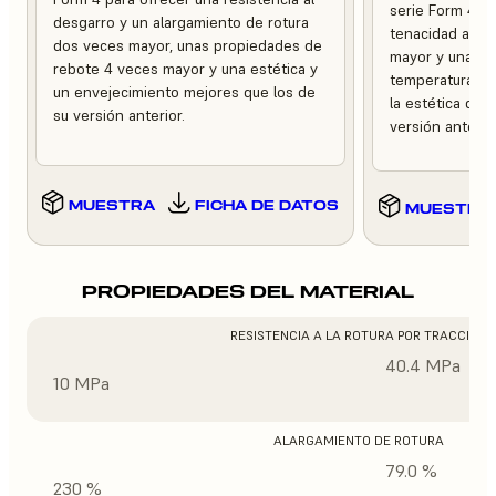
serie Form 4 pa
desgarro y un alargamiento de rotura
tenacidad a la 
dos veces mayor, unas propiedades de
mayor y una mej
rebote 4 veces mayor y una estética y
temperaturas e
un envejecimiento mejores que los de
la estética del
su versión anterior.
versión anterior
MUESTRA
FICHA DE DATOS
MUESTRA
PROPIEDADES DEL MATERIAL
RESISTENCIA A LA ROTURA POR TRACCIÓN
40.4 MPa
10 MPa
ALARGAMIENTO DE ROTURA
79.0 %
230 %