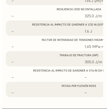
–
134.2 μm/m/°
RESILIENCIA IZOD NO ENTALLADA
–
325.0 J/m
RESISTENCIA AL IMPACTO DE GARDNER A 1/32 IN (0,97 M
–
1.6 J
FACTOR DE INTENSIDAD DE TENSIONES MÁXIMO (
–
1.65 MPa-m1/
TRABAJO DE FRACTURA (WF)
–
305.0 J/m
RESISTENCIA AL IMPACTO DE GARDNER A 1/16 IN (1,9 MM
–
–
FATIGA POR FLEXIÓN ROSS
–
–