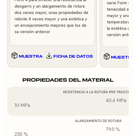
serie Form 4 pa
desgarro y un alargamiento de rotura
tenacidad a la 
dos veces mayor, unas propiedades de
mayor y una mej
rebote 4 veces mayor y una estética y
temperaturas e
un envejecimiento mejores que los de
la estética del
su versión anterior.
versión anterior
MUESTRA
FICHA DE DATOS
MUESTRA
PROPIEDADES DEL MATERIAL
RESISTENCIA A LA ROTURA POR TRACCIÓN
40.4 MPa
10 MPa
ALARGAMIENTO DE ROTURA
79.0 %
230 %