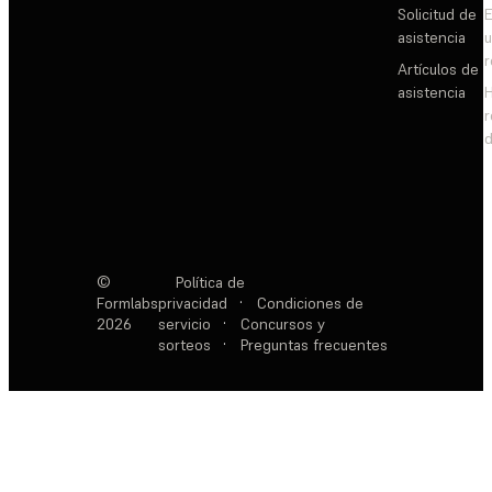
Solicitud de
E
asistencia
Artículos de
asistencia
d
©
Política de
Formlabs
privacidad
·
Condiciones de
2026
servicio
·
Concursos y
sorteos
·
Preguntas frecuentes