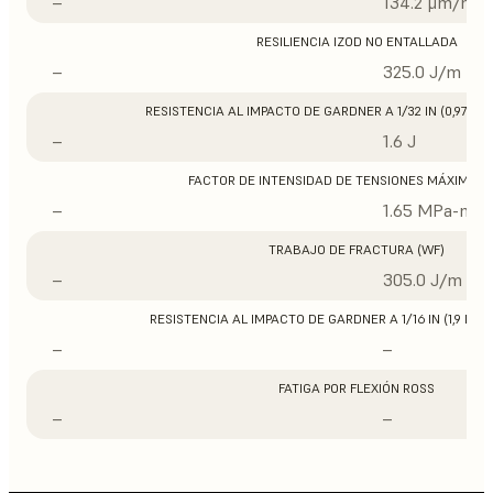
–
134.2 μm/m/°
RESILIENCIA IZOD NO ENTALLADA
–
325.0 J/m
RESISTENCIA AL IMPACTO DE GARDNER A 1/32 IN (0,97 M
–
1.6 J
FACTOR DE INTENSIDAD DE TENSIONES MÁXIMO (
–
1.65 MPa-m1/
TRABAJO DE FRACTURA (WF)
–
305.0 J/m
RESISTENCIA AL IMPACTO DE GARDNER A 1/16 IN (1,9 MM
–
–
FATIGA POR FLEXIÓN ROSS
–
–