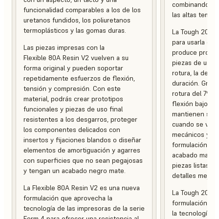
combinando ten
funcionalidad comparables a los de los
las altas temper
uretanos fundidos, los poliuretanos
termoplásticos y las gomas duras.
La Tough 2000 
para usarla en
Las piezas impresas con la
produce protot
Flexible 80A Resin V2 vuelven a su
piezas de uso f
forma original y pueden soportar
rotura, la defo
repetidamente esfuerzos de flexión,
duración. Graci
tensión y compresión. Con este
rotura del 79 %
material, podrás crear prototipos
flexión bajo ca
funcionales y piezas de uso final
mantienen su in
resistentes a los desgarros, proteger
cuando se ven 
los componentes delicados con
mecánicos y am
insertos y fijaciones blandos o diseñar
formulación es
elementos de amortiguación y agarres
acabado mate, 
con superficies que no sean pegajosas
piezas listas p
y tengan un acabado negro mate.
detalles mejora
La Flexible 80A Resin V2 es una nueva
La Tough 2000 
formulación que aprovecha la
formulación de
tecnología de las impresoras de la serie
la tecnología d
Form 4 para ofrecer una resistencia al