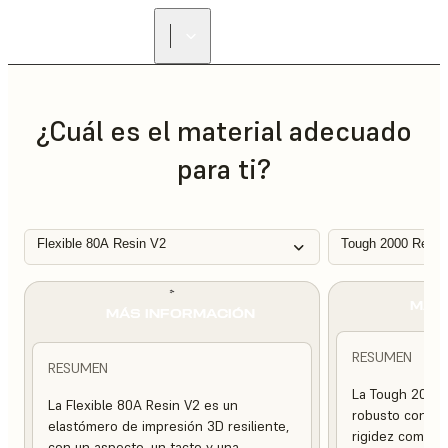
ENCUENTRA UN
REVENDEDOR
¿Cuál es el material adecuado
para ti?
Flexible 80A Resin V2
Tough 2000 Resin
MÁS
MÁS INFORMACIÓN
RESUMEN
RESUMEN
La Tough 2000 
La Flexible 80A Resin V2 es un
robusto con una
elastómero de impresión 3D resiliente,
rigidez compara
con un aspecto, un tacto y una