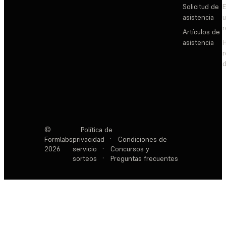
Solicitud de
E
asistencia
Artículos de
asistencia
d
©
Política de
Formlabs
privacidad
·
Condiciones de
2026
servicio
·
Concursos y
sorteos
·
Preguntas frecuentes