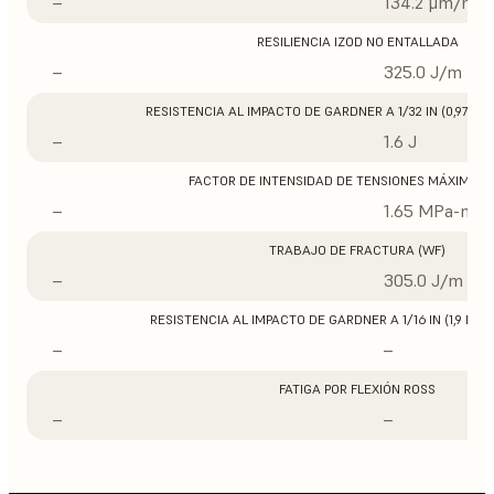
–
134.2 μm/m/°
RESILIENCIA IZOD NO ENTALLADA
–
325.0 J/m
RESISTENCIA AL IMPACTO DE GARDNER A 1/32 IN (0,97 M
–
1.6 J
FACTOR DE INTENSIDAD DE TENSIONES MÁXIMO (
–
1.65 MPa-m1/
TRABAJO DE FRACTURA (WF)
–
305.0 J/m
RESISTENCIA AL IMPACTO DE GARDNER A 1/16 IN (1,9 MM
–
–
FATIGA POR FLEXIÓN ROSS
–
–