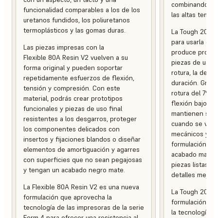
combinando ten
funcionalidad comparables a los de los
las altas temper
uretanos fundidos, los poliuretanos
termoplásticos y las gomas duras.
La Tough 2000 
para usarla en
Las piezas impresas con la
produce protot
Flexible 80A Resin V2 vuelven a su
piezas de uso f
forma original y pueden soportar
rotura, la defo
repetidamente esfuerzos de flexión,
duración. Graci
tensión y compresión. Con este
rotura del 79 %
material, podrás crear prototipos
flexión bajo ca
funcionales y piezas de uso final
mantienen su in
resistentes a los desgarros, proteger
cuando se ven 
los componentes delicados con
mecánicos y am
insertos y fijaciones blandos o diseñar
formulación es
elementos de amortiguación y agarres
acabado mate, 
con superficies que no sean pegajosas
piezas listas p
y tengan un acabado negro mate.
detalles mejora
La Flexible 80A Resin V2 es una nueva
La Tough 2000 
formulación que aprovecha la
formulación de
tecnología de las impresoras de la serie
la tecnología d
Form 4 para ofrecer una resistencia al