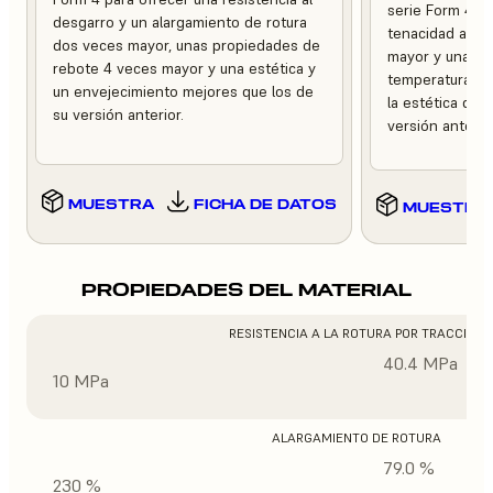
serie Form 4 pa
desgarro y un alargamiento de rotura
tenacidad a la 
dos veces mayor, unas propiedades de
mayor y una mej
rebote 4 veces mayor y una estética y
temperaturas e
un envejecimiento mejores que los de
la estética del
su versión anterior.
versión anterior
MUESTRA
FICHA DE DATOS
MUESTRA
PROPIEDADES DEL MATERIAL
RESISTENCIA A LA ROTURA POR TRACCIÓN
40.4 MPa
10 MPa
ALARGAMIENTO DE ROTURA
79.0 %
230 %