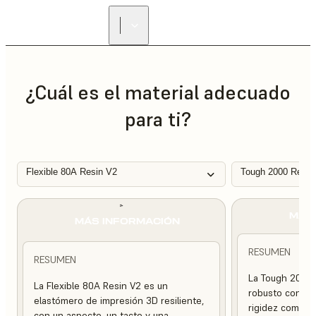
ENCUENTRA UN
REVENDEDOR
¿Cuál es el material adecuado
para ti?
Flexible 80A Resin V2
Tough 2000 Resin
MÁS
MÁS INFORMACIÓN
RESUMEN
RESUMEN
La Tough 2000 
La Flexible 80A Resin V2 es un
robusto con una
elastómero de impresión 3D resiliente,
rigidez compara
con un aspecto, un tacto y una