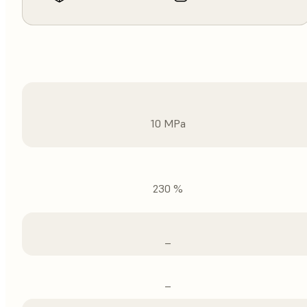
10 MPa
230 %
–
–