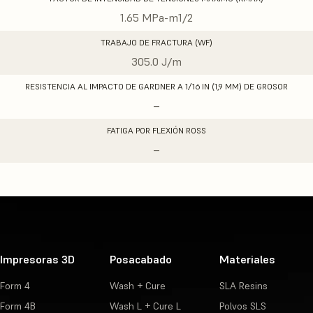
1.65 MPa-m1/2
TRABAJO DE FRACTURA (WF)
305.0 J/m
RESISTENCIA AL IMPACTO DE GARDNER A 1/16 IN (1,9 MM) DE GROSOR
–
FATIGA POR FLEXIÓN ROSS
–
Impresoras 3D
Posacabado
Materiales
Form 4
Wash + Cure
SLA Resins
Form 4B
Wash L + Cure L
Polvos SLS