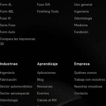
Form 4L
Fuse Sift
Uso general
Form 4BL
Finishing Tools
Ingeniería
Fuse X1
Odontología
Serie Fuse
Medicina
Form Auto
Fundición
Compara las impresoras
3D
Industrias
Aprendizaje
Empresa
Ingeniería
Aplicaciones
Quiénes somos
Fabricación
Blog
Trabaja con nosotros
Sector automovilístico
Resources
Nuestras iniciativas
Sector aeroespacial
Eventos
Contacto
Odontología
Calcula el ROI