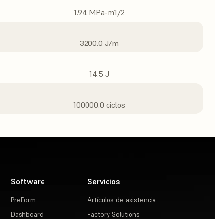
1.94 MPa-m1/2
3200.0 J/m
14.5 J
100000.0 ciclos
Software
Servicios
PreForm
Artículos de asistencia
Dashboard
Factory Solutions