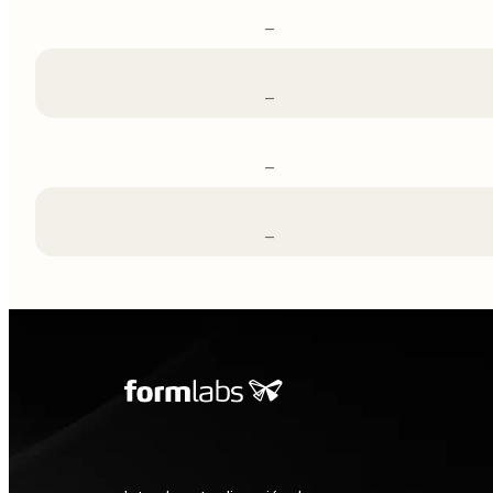
–
–
–
–