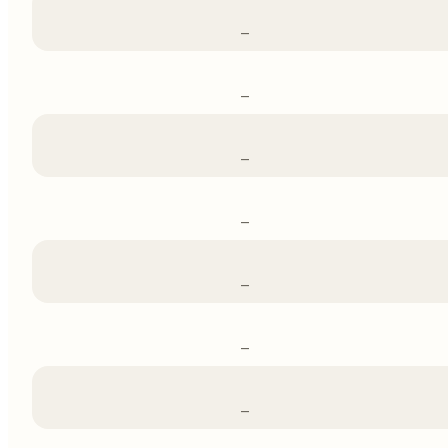
–
–
–
–
–
–
–