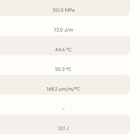
761.0 MPa
72.0 J/m
44.6 °C
55.3 °C
168.2 μm/m/°C
–
13.1 J