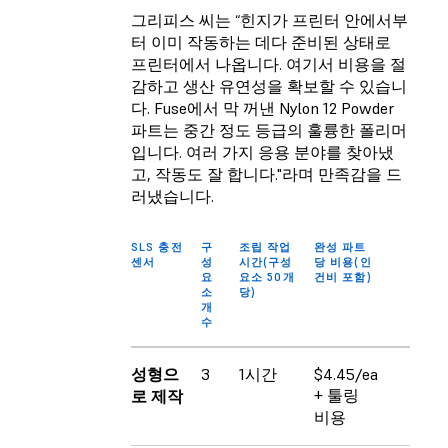
그리피스 씨는 “힌지가 프린터 안에서부
터 이미 작동하는 데다 준비된 상태로
프린터에서 나옵니다. 여기서 비용을 절
감하고 생산 유연성을 확보할 수 있습니
다. Fuse에서 막 꺼낸 Nylon 12 Powder
파트는 중간 정도 등급의 훌륭한 폴리머
입니다. 여러 가지 응용 분야를 찾아냈
고, 작동도 잘 합니다."라며 만족감을 드
러냈습니다.
SLS 충전
구
조립 작업
완성 파트
센서
성
시간(구성
당 비용(인
요
요소 50개
건비 포함)
소
당)
개
수
성형으
3
1시간
$4.45/ea
+ 툴링
로 제작
비용