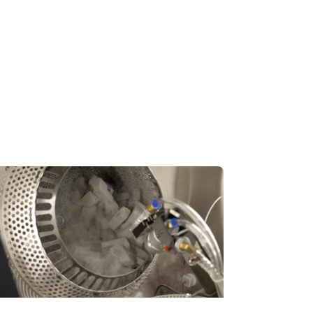
t는
마무리
10~60분