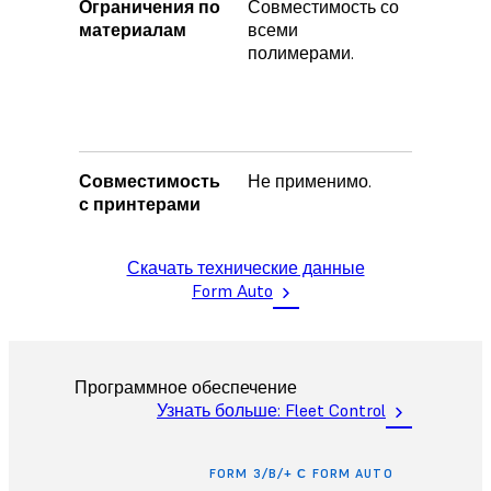
Ограничения по
Совместимость со
Не совм
материалам
всеми
эластич
полимерами.
и полиу
полимер
IBT Resi
Castable
Совместимость
Не применимо.
Form 3+,
с принтерами
Form 3B,
Скачать технические данные
Form Auto
Программное обеспечение
Узнать больше: Fleet Control
FORM 3/B/+ С FORM AUTO