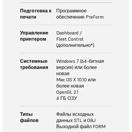
Подготовка к
Программное
печати
обеспечение PreForm
Управление
Dashboard /
принтером
Fleet Control
(дополнительно*)
Системные
Windows 7 (64-битная
требования
версия) или более
новая
Mac OS X 10.10 или
более новая
OpenGL 2.1
4 ГБ ОЗУ
Типы
Файлы исходных
файлов
данных STL и OBJ
Выходной файл FORM