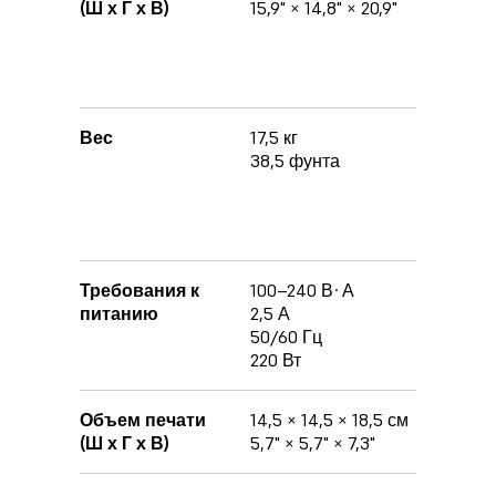
(Ш х Г х В)
15,9" × 14,8" × 20,9"
24” x 36”
Высота 
положен
(27")
Вес
17,5 кг
50,12 кг
38,5 фунта
110,5 фу
Без Form
32,65 кг
72 фунт
Требования к
100–240 В·А
100–240
питанию
2,5 А
2,5 А
50/60 Гц
50/60 Г
220 Вт
220 Вт
Объем печати
14,5 × 14,5 × 18,5 см
14,5 × 14
(Ш х Г х В)
5,7" × 5,7" × 7,3"
5,7" × 5,