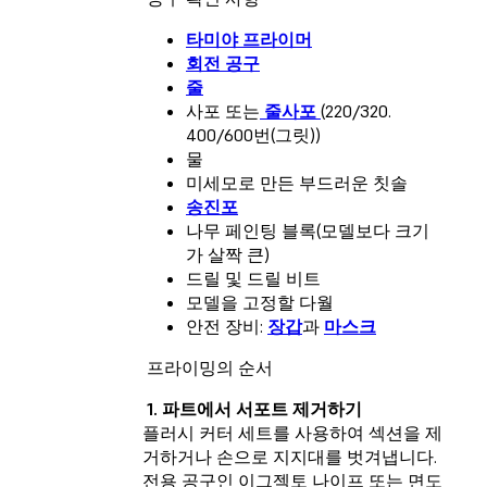
타미야 프라이머
회전 공구
줄
사포 또는
줄사포
(220/320.
400/600번(그릿))
물
미세모로 만든 부드러운 칫솔
송진포
나무 페인팅 블록(모델보다 크기
가 살짝 큰)
드릴 및 드릴 비트
모델을 고정할 다월
안전 장비:
장갑
과
마스크
프라이밍의 순서
1. 파트에서 서포트 제거하기
플러시 커터 세트를 사용하여 섹션을 제
거하거나 손으로 지지대를 벗겨냅니다.
전용 공구인 이그젝토 나이프 또는 면도