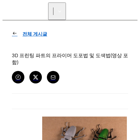
리셀러 찾기
전체 게시글
3D 프린팅 파트의 프라이머 도포법 및 도색법(영상 포
함)