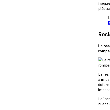
frágil
plástic
L
Resi
La
res
rompe
La res
a impa
deform
impact
La "te
buena 