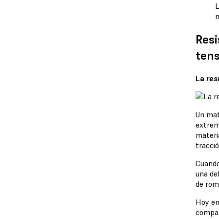
L
m
Resi
ten
La
res
Un mate
extrem
materi
tracció
Cuando
una de
de rom
Hoy en
compara