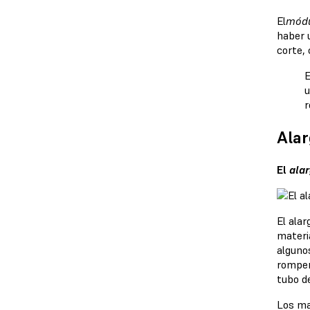
El
módu
haber u
corte, 
E
u
r
Alar
El
ala
El ala
materia
alguno
romper
tubo d
Los ma