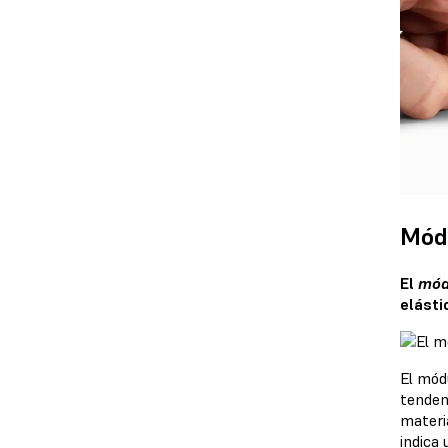
Módu
El
mód
elásti
El módu
tenden
materi
indica