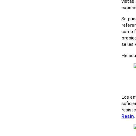
vistas
experi
Se pue
refere
cómo fu
propie
se les 
He aqu
Los en
sufici
resiste
Resin
.