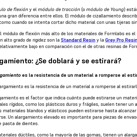
lo de flexión
y el
módulo de tracción
(o
módulo de Young
) est
na gran diferencia entre ellos. El módulo de cizallamiento descri
como cuando se intenta cortar dicho material con unas tijeras sin 
l módulo de flexión más alto de los materiales de Formlabs es el
n alto grado de rigidez son la
Standard Resin
y la
Grey Pro Resi
elativamente bajo en comparación con el de otras resinas de For
gamiento: ¿Se doblará y se estirará?
rgamiento
es la resistencia de un material a romperse al estir
rgamiento es el factor que indica cuánto puede estirarse un mater
les rígidos, como los plásticos duros y frágiles, suelen tener un
s materiales blandos y elásticos pueden estirarse hasta alcanzar 
se. Un alargamiento elevado es importante para piezas de envas
e pasta de dientes.
teriales dúctiles, como la mayoría de las gomas, tienen un alarg