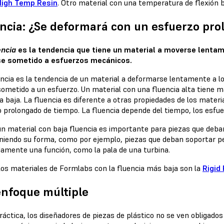
High Temp Resin
. Otro material con una temperatura de flexión 
ncia: ¿Se deformará con un esfuerzo pr
encia
es la tendencia que tiene un material a moverse lent
se sometido a esfuerzos mecánicos.
encia es la tendencia de un material a deformarse lentamente a lo
sometido a un esfuerzo. Un material con una fluencia alta tiene 
a baja. La fluencia es diferente a otras propiedades de los mater
o prolongado de tiempo. La fluencia depende del tiempo, los esfu
 un material con baja fluencia es importante para piezas que de
iendo su forma, como por ejemplo, piezas que deban soportar pes
damente una función, como la pala de una turbina.
os materiales de Formlabs con la fluencia más baja son la
Rigid
nfoque múltiple
ráctica, los diseñadores de piezas de plástico no se ven obligado