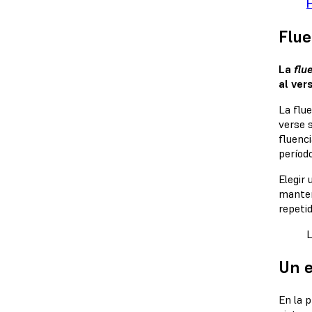
Flue
La
flu
al ver
La flu
verse 
fluenci
períod
Elegir
manten
repeti
L
Un e
En la p