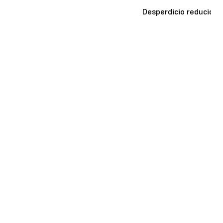
Un sistema compacto y cerrado
Desperdicio reducido