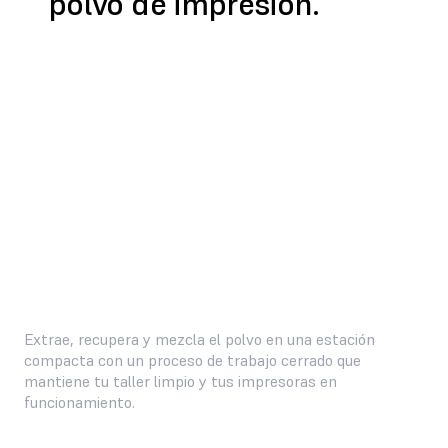
polvo de impresión.
ENCUENTRA UN REVENDEDOR
Extrae, recupera y mezcla el polvo en una estación
compacta con un proceso de trabajo cerrado que
mantiene tu taller limpio y tus impresoras en
funcionamiento.