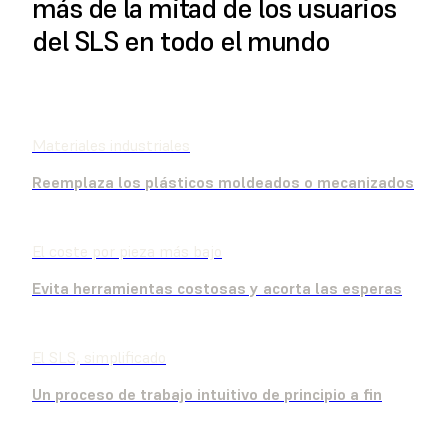
más de la mitad de los usuarios
del SLS en todo el mundo
ENCUENTRA UN REVENDEDOR
Materiales industriales
Reemplaza los plásticos moldeados o mecanizados
El coste por pieza más bajo
Evita herramientas costosas y acorta las esperas
El SLS, simplificado
Un proceso de trabajo intuitivo de principio a fin