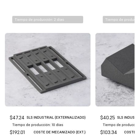
$
10.7
$
9.0
FUSE 1+ 30W*
Nylon 11 Powder
Tiempo de producción: 2 días
Tiempo de producc
$
47.24
$
40.25
SLS INDUSTRIAL (EXTERNALIZADO)
SLS INDUST
Tiempo de producción: 10 días
Tiempo de producció
$
192.01
$
103.34
COSTE DE MECANIZADO (EXT.)
COSTE 