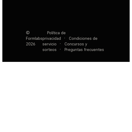
©
Política de
Formlabs
privacidad
·
Condiciones de
2026
servicio
·
Concursos y
sorteos
·
Preguntas frecuentes