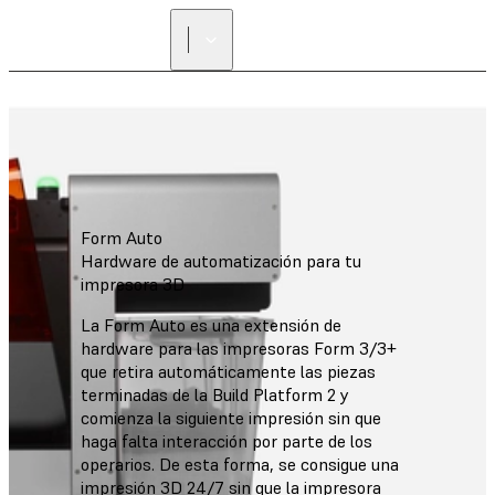
ENCUENTRA UN
REVENDEDOR
Form Auto
Hardware de automatización para tu
impresora 3D
La Form Auto es una extensión de
hardware para las impresoras Form 3/3+
que retira automáticamente las piezas
terminadas de la Build Platform 2 y
comienza la siguiente impresión sin que
haga falta interacción por parte de los
operarios. De esta forma, se consigue una
impresión 3D 24/7 sin que la impresora