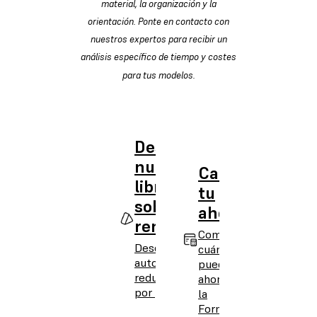
material, la organización y la
orientación. Ponte en contacto con
nuestros expertos para recibir un
análisis específico de tiempo y costes
para tus modelos.
Descarga
nuestro
Calcula
libro blanco
tu
sobre la
ahorro
rentabilidad
Comprueba
Descubre cómo la
cuánto
automatización
puedes
reduce el coste
ahorrar con
por pieza
la
Form Auto.