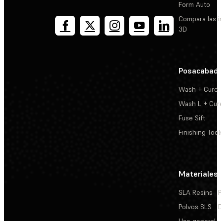
Form Auto
Compara las 
3D
Posacabad
Wash + Cure
Wash L + Cur
Fuse Sift
Finishing Tool
Materiales
SLA Resins
Polvos SLS
Uso general