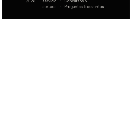
2026
servicio
·
Concursos y
sorteos
·
Preguntas frecuentes