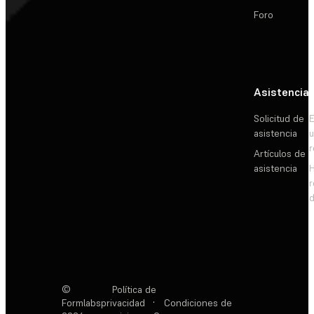
Foro
Asistencia
Solicitud de
E
asistencia
Artículos de
asistencia
d
©
Política de
Formlabs
privacidad
·
Condiciones de