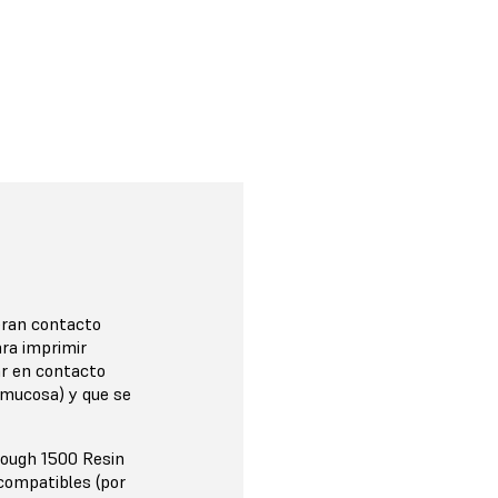
eran contacto
ara imprimir
ar en contacto
 mucosa) y que se
Tough 1500 Resin
compatibles (por