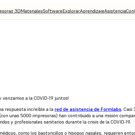
esoras 3D
Materiales
Software
Explorar
Aprendizaje
Asistencia
Con
ario de piezas de Formlabs para luchar contra la COVID-19
 y venzamos a la COVID-19 juntos!
a respuesta increíble a la
red de asistencia de Formlabs
. Casi
(con unas 5000 impresoras) han contribuido a una misión compar
idos y profesionales sanitarios durante la crisis de la COVID-19.
 médicos, como los bastoncillos o hisopos nasales, requieren ento