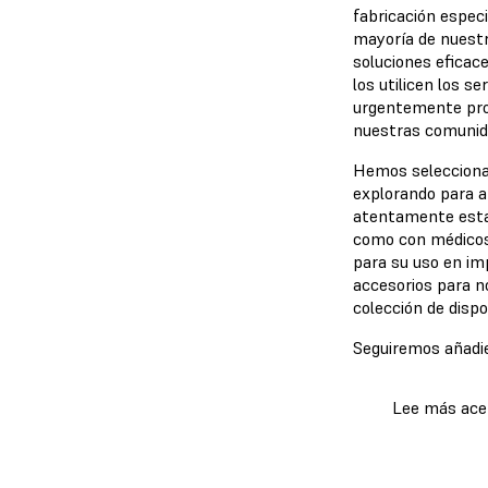
fabricación espec
mayoría de nuestr
soluciones eficace
los utilicen los s
urgentemente prov
nuestras comunid
Hemos seleccionad
explorando para a
atentamente estas
como con médicos 
para su uso en im
accesorios para n
colección de disp
Seguiremos añadie
Lee más ace