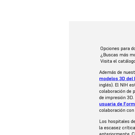
Opciones para d
¿Buscas más mod
Visita el catálo
Además de nuest
modelos 3D del 
inglés). El NIH e
colaboración de p
de impresión 3D.
usuaria de Form
colaboración con
Los hospitales d
la escasez críti
anteriormente. C