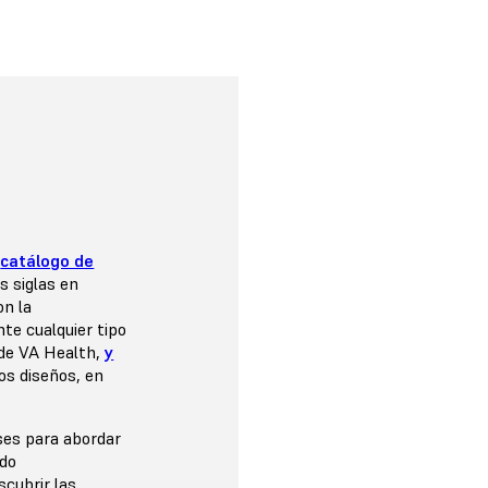
l
catálogo de
s siglas en
on la
te cualquier tipo
 de VA Health,
y
os diseños, en
ses para abordar
ado
scubrir las