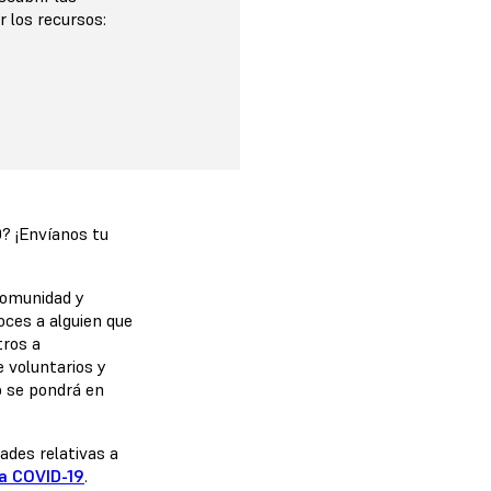
r los recursos:
? ¡Envíanos tu
comunidad y
oces a alguien que
tros a
 voluntarios y
o se pondrá en
dades relativas a
la COVID-19
.