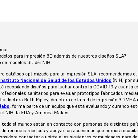
onar
elos para impresión 3D además de nuestros diseños SLA?
go de modelos 3D del NIH
ro catálogo optimizado para la impresión SLA, recomendamos e
Instituto Nacional de Salud de los Estados Unidos
(NIH, por su
stá recopilando diseños para luchar contra la COVID-19 y cuenta c
rofesionales sanitarios para evaluar prototipos fabricados median
 La doctora Beth Ripley, directora de la red de impresión 3D VHA
labs
, forma parte de un equipo que está evaluando y curando est
 el NIH, la FDA y America Makes.
e todo el mundo están en contacto con personas de distintos paí
ca de recursos médicos y apoyar los accesorios que hemos recopil
onsidera contactar o unirte a las siguientes comunidades para de