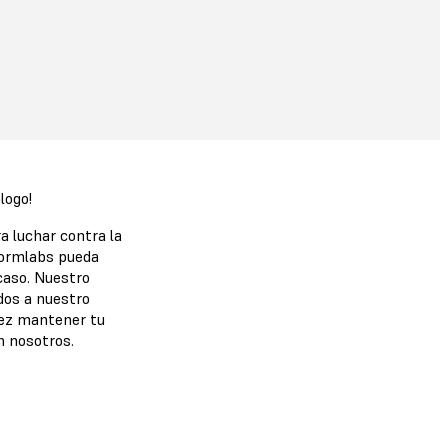
logo!
a luchar contra la
Formlabs pueda
 caso. Nuestro
dos a nuestro
 vez mantener tu
n nosotros.