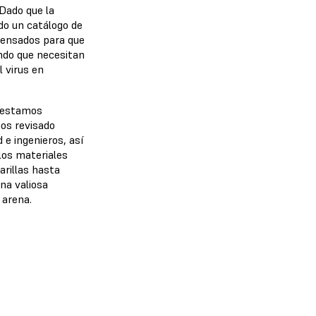
Dado que la
do un catálogo de
 pensados para que
undo que necesitan
 virus en
e estamos
mos revisado
e ingenieros, así
los materiales
rillas hasta
na valiosa
 arena.