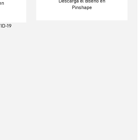
Descarga el diseño en
en
Pinshape
VID-19