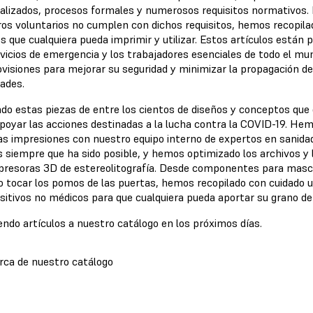
ializados, procesos formales y numerosos requisitos normativos. 
os voluntarios no cumplen con dichos requisitos, hemos recopila
s que cualquiera pueda imprimir y utilizar. Estos artículos están
ervicios de emergencia y los trabajadores esenciales de todo el m
isiones para mejorar su seguridad y minimizar la propagación del
ades.
o estas piezas de entre los cientos de diseños y conceptos qu
poyar las acciones destinadas a la lucha contra la COVID-19. He
 impresiones con nuestro equipo interno de expertos en sanidad 
siempre que ha sido posible, y hemos optimizado los archivos y 
presoras 3D de estereolitografía. Desde componentes para masca
o tocar los pomos de las puertas, hemos recopilado con cuidado u
ositivos no médicos para que cualquiera pueda aportar su grano de
ndo artículos a nuestro catálogo en los próximos días.
rca de nuestro catálogo