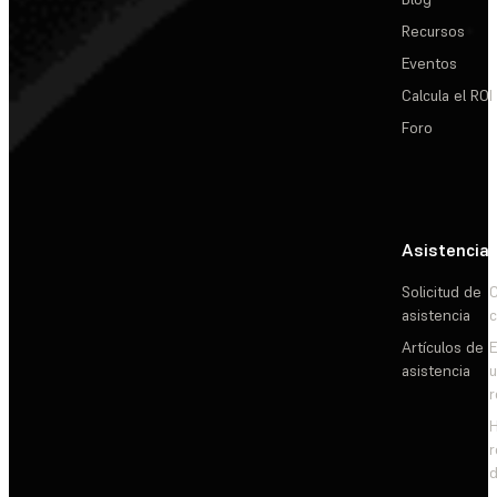
Recursos
Eventos
Calcula el ROI
Foro
Asistencia
Solicitud de
C
asistencia
c
Artículos de
E
asistencia
d