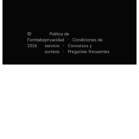
©
Política de
Formlabs
privacidad
·
Condiciones de
2026
servicio
·
Concursos y
sorteos
·
Preguntas frecuentes