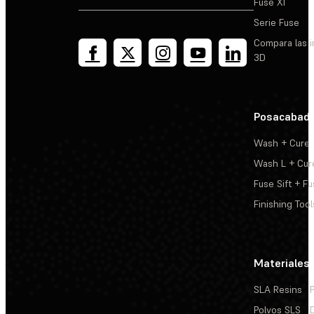
Fuse X1
Serie Fuse
Compara las 
3D
Posacabad
Wash + Cure
Wash L + Cur
Fuse Sift + Fu
Finishing Tool
Materiales
SLA Resins
Polvos SLS