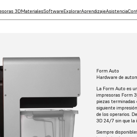
esoras 3D
Materiales
Software
Explorar
Aprendizaje
Asistencia
Con
Form Auto
Hardware de autom
La Form Auto es un
impresoras Form 3
piezas terminadas d
siguiente impresión
de los operarios. D
3D 24/7 sin que la 
Siempre disponible