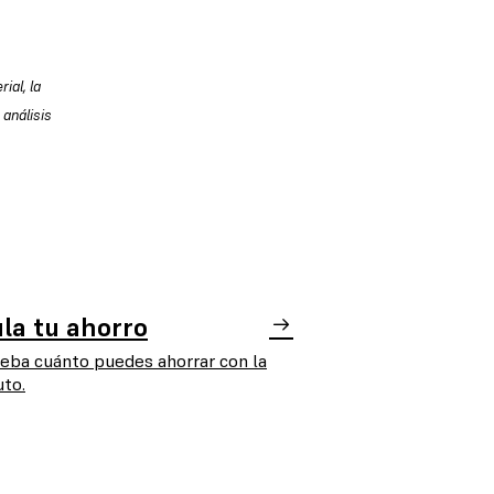
ial, la
 análisis
la tu ahorro
ba cuánto puedes ahorrar con la
to.