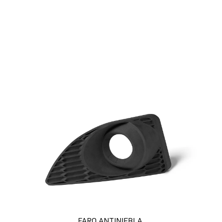
rentabilidad de la inversión (ROI) para
calcular el coste de cada pieza y el tiempo de
producción cuando realices impresiones 3D
con una impresora 3D de Formlabs.
Calcula el tiempo y el dinero que
ahorras
FARO ANTINIEBLA