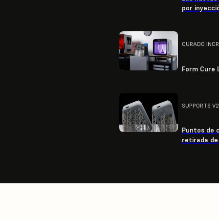
por inyecci
CURADO INCR
Form Cure L
SUPPORTS V2,
Puntos de 
retirada de