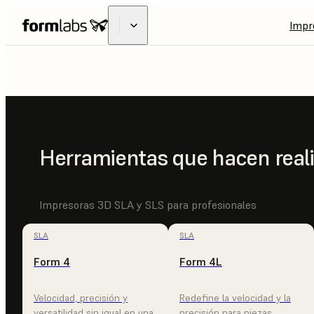
Impr
FUSE X1
SLS INDUST
Herramientas que hacen reali
ACCESIBLE
Impresoras 3D SLA y SLS para profesionales
SLA
SLA
Form 4
Form 4L
EXPLORA LA FUSE X1
CONTACTAR CON
Velocidad, precisión y
Redefine la velocidad y la
versatilidad sin igual en una
precisión para piezas