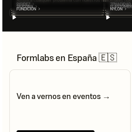
Afronta cualquier problema con nuestros materiales líde
RIGIDEZ
TENACIDAD
SILICONA
ELASTÓME
FUNDICIÓN
NYLON
Formlabs en España 🇪🇸
Ven a vernos en eventos →