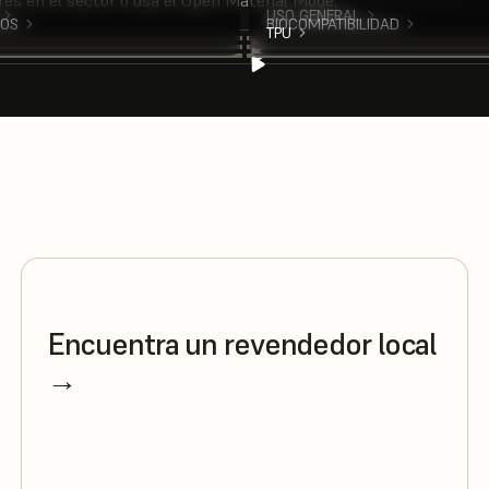
res en el sector o usa el Open Material Mode.
USO GENERAL
ROS
BIOCOMPATIBILIDAD
TPU
Encuentra un revendedor local
→