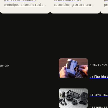
prototipos a tamaño real en
accesibles, gracias a una
pr
días, no semanas.
impresión SLS sin
bi
estructuras de soporte.
SPACIO
La Flexible
IMPRIME PIE
Las nuevas 