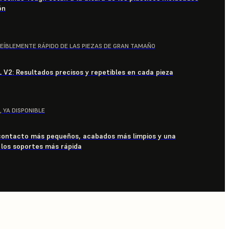
ón
EÍBLEMENTE RÁPIDO DE LAS PIEZAS DE GRAN TAMAÑO
 V2: Resultados precisos y repetibles en cada pieza
 YA DISPONIBLE
contacto más pequeños, acabados más limpios y una
 los soportes más rápida