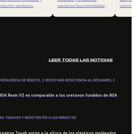
oductos sanitarios
sanitarios biocompatibles
velocida
ocompatibles.
de gran tamaño.
sin igual
LEER TODAS LAS NOTICIAS
4 VECES MÁS RESILIENCIA DE REBOTE, 2 VECES MÁS RESISTENCIA AL DESGARRO, 2 VECES MÁS ALARGAMIENTO DE ROTURA
 80A Resin V2 es comparable a los uretanos fundidos de 80A
ZAS TENACES Y RESISTENTES A LOS IMPACTOS
resinas Tough están a la altura de los plásticos moldeados