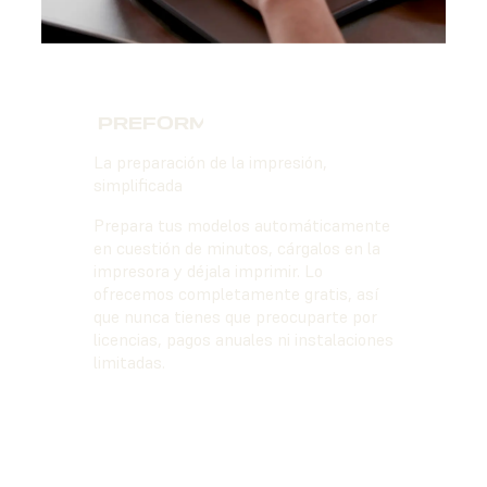
PREFORM®
La preparación de la impresión,
simplificada
Prepara tus modelos automáticamente
en cuestión de minutos, cárgalos en la
impresora y déjala imprimir. Lo
ofrecemos completamente gratis, así
que nunca tienes que preocuparte por
licencias, pagos anuales ni instalaciones
limitadas.
MÁS INFORMACIÓN