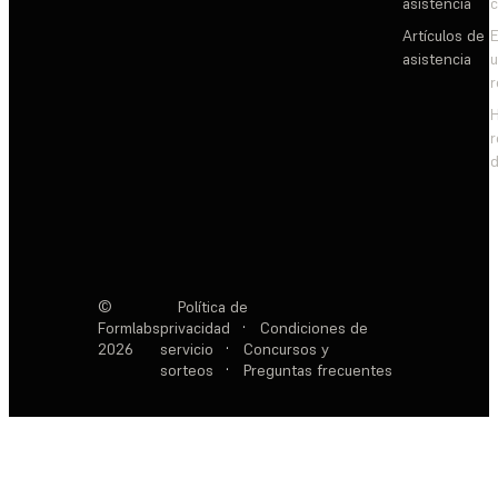
asistencia
c
Artículos de
E
asistencia
d
©
Política de
Formlabs
privacidad
·
Condiciones de
2026
servicio
·
Concursos y
sorteos
·
Preguntas frecuentes