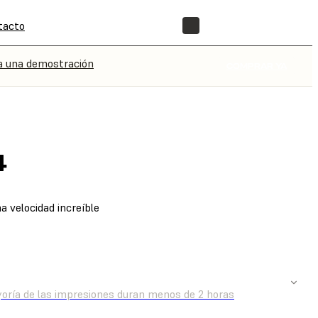
tacto
TIENDA
a una demostración
COMPRAR YA
4
a velocidad increíble
ACTA CON UN EXPERTO
oría de las impresiones duran menos de 2 horas