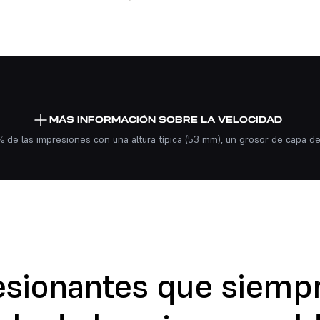
recido
independientemente de si estás imprimiendo
un
9
1
min
hr
MÁS INFORMACIÓN SOBRE LA VELOCIDAD
% de las impresiones con una altura típica (53 mm), un grosor de capa de
sionantes que siempr