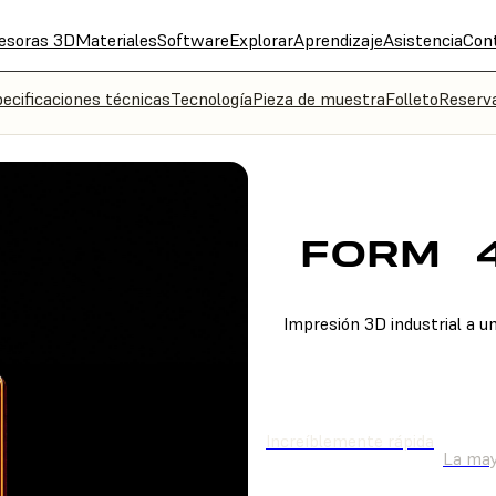
esoras 3D
Materiales
Software
Explorar
Aprendizaje
Asistencia
Con
ecificaciones técnicas
Tecnología
Pieza de muestra
Folleto
Reserv
FORM
Impresión 3D industrial a un
COMPRAR YA
CONT
Increíblemente rápida
La may