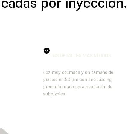
eadas por inyección.
LOS DETALLES MÁS NÍTIDOS
Luz muy colimada y un tamaño de
píxeles de 50 µm con antialiasing
preconfigurado para resolución de
subpíxeles