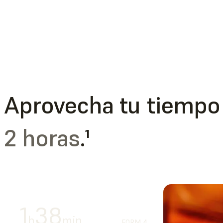
Aprovecha tu tiempo
2 horas
.
1
1
38
h
min
FORM 4