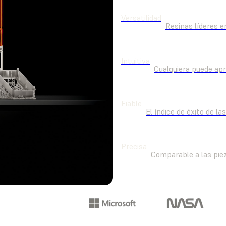
Versatilidad
Resinas líderes e
Intuitiva
Cualquiera puede ap
Fiable
El índice de éxito de l
Precisa
Comparable a las pie