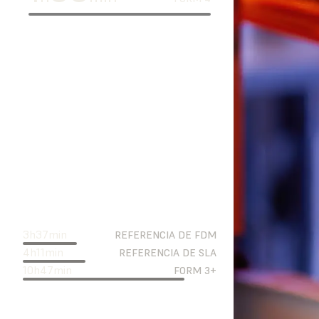
3
h
37
min
REFERENCIA DE FDM
4
h
11
min
REFERENCIA DE SLA
10
h
47
min
FORM 3+