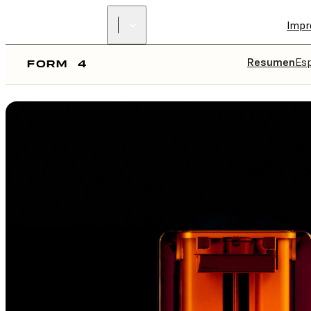
Impr
Resumen
Esp
FORM
4