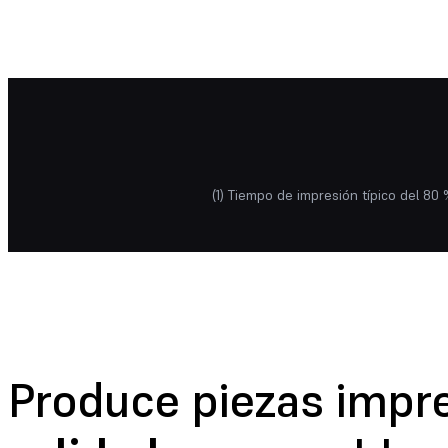
El tiempo de impresión es pa
lleno de
muchas piezas.
1
1
hr
Piezas imprimiéndose en 3D
(1) Tiempo de impresión típico del 80 
Produce piezas impre