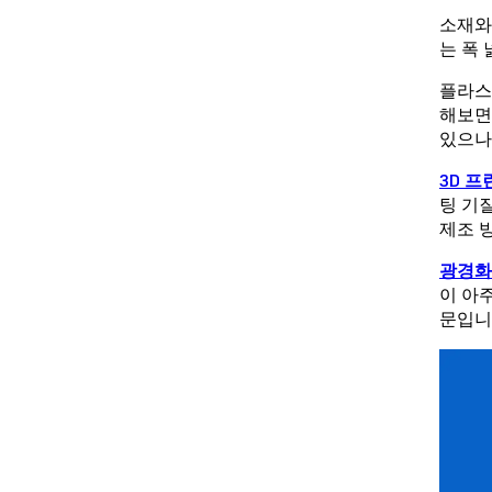
소재와
는 폭
플라스
해보면
있으나
3D 프
팅 기
제조 
광경화 
이 아
문입니