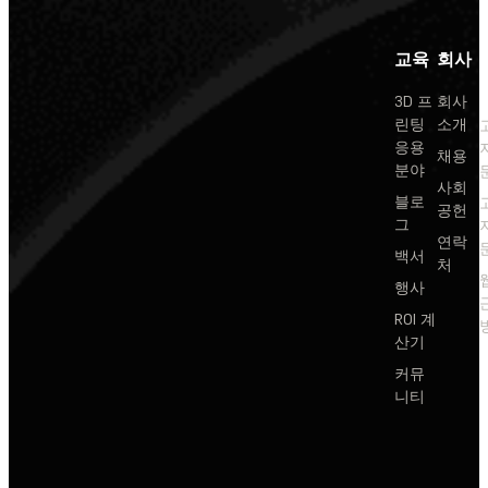
교육
회사
3D 프
회사
린팅
소개
응용
채용
분야
사회
블로
공헌
그
연락
백서
처
행사
ROI 계
산기
커뮤
니티