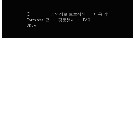
©
개인정보 보호정책
·
이용 약
Formlabs
관
·
경품행사
·
FAQ
2026