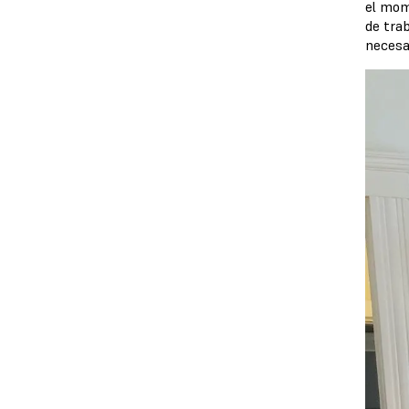
el mom
de tra
necesa