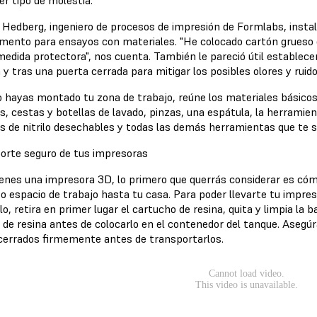
Hedberg, ingeniero de procesos de impresión de Formlabs, insta
mento para ensayos con materiales. "He colocado cartón grueso en
edida protectora", nos cuenta. También le pareció útil establece
 y tras una puerta cerrada para mitigar los posibles olores y ruid
 hayas montado tu zona de trabajo, reúne los materiales básicos
, cestas y botellas de lavado, pinzas, una espátula, la herramient
s de nitrilo desechables y todas las demás herramientas que te s
orte seguro de tus impresoras
tienes una impresora 3D, lo primero que querrás considerar es có
a o espacio de trabajo hasta tu casa. Para poder llevarte tu impre
lo, retira en primer lugar el cartucho de resina, quita y limpia la b
 de resina antes de colocarlo en el contenedor del tanque. Asegúr
cerrados firmemente antes de transportarlos.