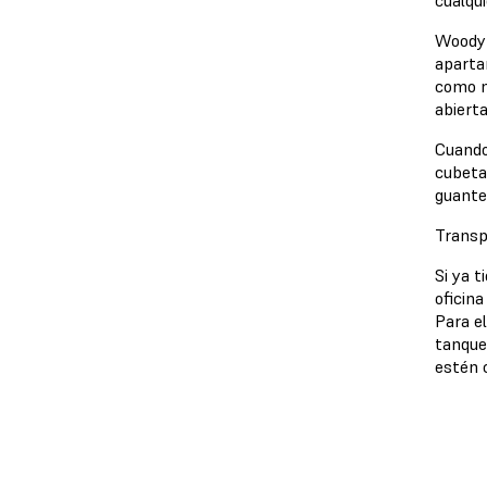
Woody 
aparta
como m
abierta
Cuando
cubetas
guante
Transp
Si ya 
oficin
Para el
tanque
estén 