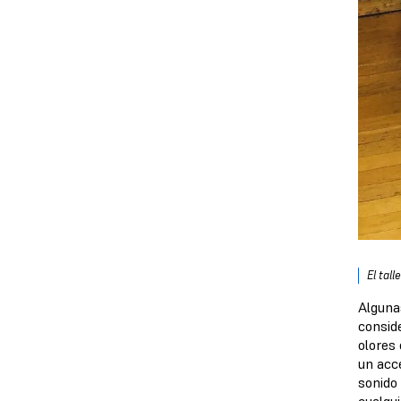
El tall
Alguna
conside
olores
un acc
sonido
cualqui