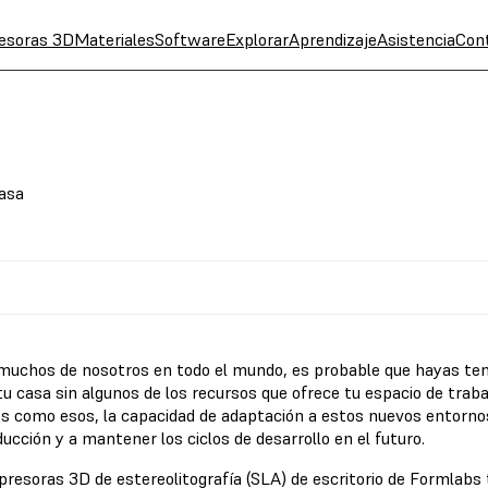
esoras 3D
Materiales
Software
Explorar
Aprendizaje
Asistencia
Con
casa
uchos de nosotros en todo el mundo, es probable que hayas ten
tu casa sin algunos de los recursos que ofrece tu espacio de tra
s como esos, la capacidad de adaptación a estos nuevos entornos 
ucción y a mantener los ciclos de desarrollo en el futuro.
presoras 3D de estereolitografía (SLA) de escritorio de Formlabs