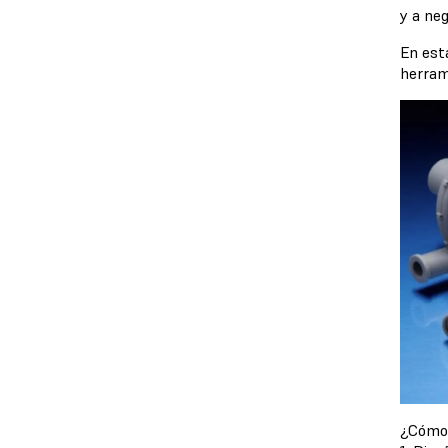
y a ne
En esta
herram
¿Cómo f