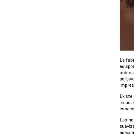
La fabr
equipo
ordena
softwa
impres
Existe
indust
espaci
Las her
suaviza
adecua