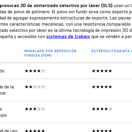
presoras 3D de sinterizado selectivo por láser (SLS)
usan un l
las de polvo de polímero. El polvo sin fundir sirve como soporte p
dad de agregar expresamente estructuras de soporte. Las pieza
ntes características mecánicas, con una resistencia comparable a
izado selectivo por láser es la última tecnología de impresión 3D 
queña y accesible con
sistemas de trabajo
que se venden a part
MODELADO POR DEPOSICIÓN
ESTEREOLITOGRAFÍA 
FUNDIDA (FDM)
ión
★★★★☆
★★★★★
o de la
★★☆☆☆
★★★★★
cie
s
★★★☆☆
★★★★☆
jos
ad de uso
★★★★★
★★★★★