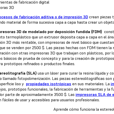
ientas de fabricación digital
oras 3D
ocesos de fabricación aditiva o de impresión 3D
crean piezas t
ndo material de forma sucesiva capa a capa hasta crear un objeto 
presoras 3D de modelado por deposición fundida (FDM)
constr
nto termoplástico que un extrusor deposita capa a capa en el áre
ión 3D más rentable, con impresoras de nivel básico que cuesta
que se venden por 2500 $. Las piezas hechas con FDM tienen la r
ación con otras impresoras 3D que trabajan con plásticos, por 
s básicos de prueba de concepto y para la creación de prototipos 
ra prototipos refinados o productos finales.
ereolitografía (SLA)
usa un láser para curar la resina líquida y c
o llamado fotopolimerización. Las piezas estereolitográficas son 
uperficie liso y
propiedades isotrópicas
en sus materiales. La
i
jos, prototipos funcionales, la fabricación de herramientas y la 
dor parte de aproximadamente 3500 $. Las
impresoras SLA de e
 fáciles de usar y accesibles para usuarios profesionales.
Aprende cómo funciona la estereoli