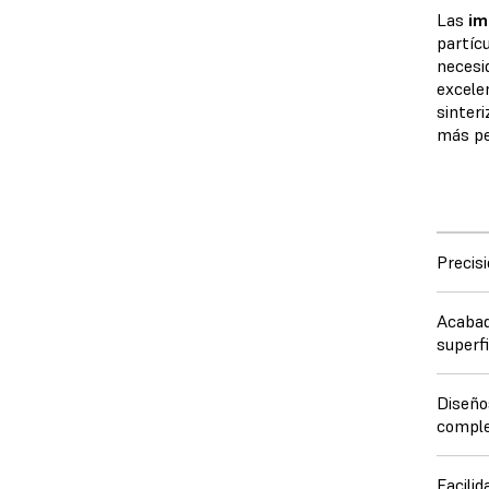
Las
im
partícu
necesi
excele
sinter
más pe
Precis
Acabad
superfi
Diseño
comple
Facilid