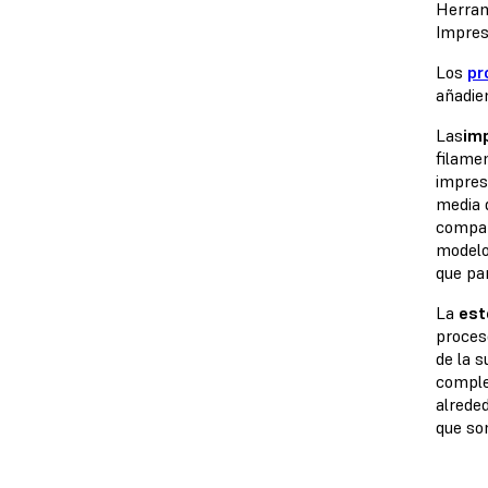
Herram
Impres
Los
pr
añadie
Las
im
filame
impres
media 
compar
modelo
que pa
La
est
proces
de la s
comple
alrede
que son