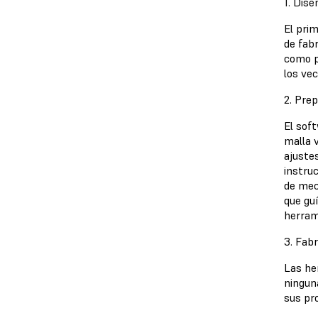
1. Dise
El pri
de fab
como pu
los vec
2. Pre
El sof
malla 
ajuste
instru
de mec
que guí
herrami
3. Fabr
Las he
ningun
sus pro