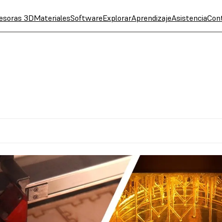
esoras 3D
Materiales
Software
Explorar
Aprendizaje
Asistencia
Con