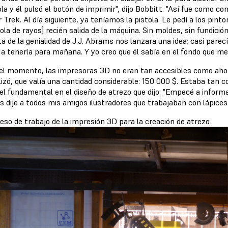
ola y él pulsó el botón de imprimir", dijo Bobbitt. "Así fue como 
 Trek. Al día siguiente, ya teníamos la pistola. Le pedí a los pin
tola de rayos] recién salida de la máquina. Sin moldes, sin fundici
a de la genialidad de J.J. Abrams nos lanzara una idea; casi pare
a tenerla para mañana. Y yo creo que él sabía en el fondo que me
el momento, las impresoras 3D no eran tan accesibles como ahor
lizó, que valía una cantidad considerable: 150 000 $. Estaba tan 
el fundamental en el diseño de atrezo que dijo: "Empecé a infor
es dije a todos mis amigos ilustradores que trabajaban con lápices
ceso de trabajo de la impresión 3D para la creación de atrezo