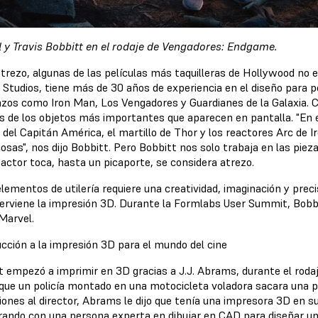
l y Travis Bobbitt en el rodaje de Vengadores: Endgame.
atrezo, algunas de las películas más taquilleras de Hollywood no ex
 Studios, tiene más de 30 años de experiencia en el diseño para p
lazos como Iron Man, Los Vengadores y Guardianes de la Galaxia. 
 de los objetos más importantes que aparecen en pantalla. "En e
del Capitán América, el martillo de Thor y los reactores Arc de Ir
osas", nos dijo Bobbitt. Pero Bobbitt nos solo trabaja en las piez
 actor toca, hasta un picaporte, se considera atrezo.
lementos de utilería requiere una creatividad, imaginación y preci
terviene la impresión 3D. Durante la Formlabs User Summit, Bobb
Marvel.
ucción a la impresión 3D para el mundo del cine
t empezó a imprimir en 3D gracias a J.J. Abrams, durante el roda
 que un policía montado en una motocicleta voladora sacara una pi
iones al director, Abrams le dijo que tenía una impresora 3D en su
rando con una persona experta en dibujar en CAD para diseñar un