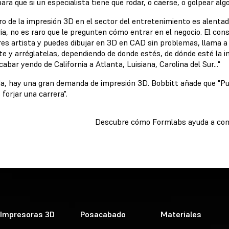
ra que si un especialista tiene que rodar, o caerse, o golpear al
ro de la impresión 3D en el sector del entretenimiento es alentad
ia, no es raro que le pregunten cómo entrar en el negocio. El cons
eres artista y puedes dibujar en 3D en CAD sin problemas, llama 
e y arréglatelas, dependiendo de donde estés, de dónde esté la i
abar yendo de California a Atlanta, Luisiana, Carolina del Sur..."
da, hay una gran demanda de impresión 3D. Bobbitt añade que "P
 forjar una carrera".
Descubre cómo Formlabs ayuda a cont
Impresoras 3D
Posacabado
Materiales