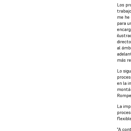
Los pr
trabajo
me he 
para u
encarg
ilustra
directo
al ámb
adelan
más rea
Lo sigu
proces
en la 
montán
Rompet
La imp
proces
flexibl
"A con