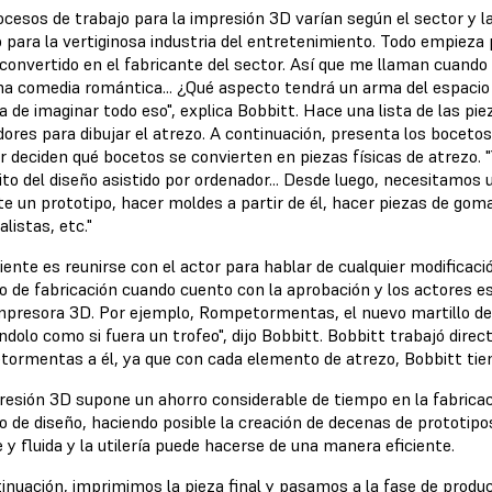
ocesos de trabajo para la impresión 3D varían según el sector y la
 para la vertiginosa industria del entretenimiento. Todo empieza 
convertido en el fabricante del sector. Así que me llaman cuando 
na comedia romántica... ¿Qué aspecto tendrá un arma del espacio 
a de imaginar todo eso", explica Bobbitt. Hace una lista de las pi
dores para dibujar el atrezo. A continuación, presenta los bocetos a
r deciden qué bocetos se convierten en piezas físicas de atrezo. 
ito del diseño asistido por ordenador... Desde luego, necesitamos
te un prototipo, hacer moldes a partir de él, hacer piezas de gom
listas, etc."
iente es reunirse con el actor para hablar de cualquier modificac
o de fabricación cuando cuento con la aprobación y los actores e
impresora 3D. Por ejemplo, Rompetormentas, el nuevo martillo de
dolo como si fuera un trofeo", dijo Bobbitt. Bobbitt trabajó di
ormentas a él, ya que con cada elemento de atrezo, Bobbitt tie
resión 3D supone un ahorro considerable de tiempo en la fabricaci
o de diseño, haciendo posible la creación de decenas de prototipos
e y fluida y la utilería puede hacerse de una manera eficiente.
tinuación, imprimimos la pieza final y pasamos a la fase de produ