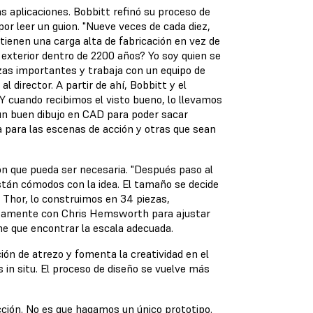
s aplicaciones. Bobbitt refinó su proceso de
por leer un guion. "Nueve veces de cada diez,
tienen una carga alta de fabricación en vez de
exterior dentro de 2200 años? Yo soy quien se
ezas importantes y trabaja con un equipo de
l director. A partir de ahí, Bobbitt y el
"Y cuando recibimos el visto bueno, lo llevamos
 un buen dibujo en CAD para poder sacar
a para las escenas de acción y otras que sean
ión que pueda ser necesaria. "Después paso al
stán cómodos con la idea. El tamaño se decide
 Thor, lo construimos en 34 piezas,
rectamente con Chris Hemsworth para ajustar
ne que encontrar la escala adecuada.
ón de atrezo y fomenta la creatividad en el
 in situ. El proceso de diseño se vuelve más
cción. No es que hagamos un único prototipo.