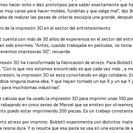
mos hacer ocho o diez prototipos para saber exactamente qué ha
as muy caras para hacer moldes, fundirlas y que salga mal", dijo B
aba de realizar las piezas de utilería: esculpía una grande, desp
uro de la impresión 3D en el sector del entretenimiento
t cuenta con más de 30 años de experiencia en el sector del entre
an sido enormes. "Antes, cuando trabajaba en películas, no tenía 
tenemos impresoras 3D", recuerda.
resión 3D ha transformado la fabricación de atrezo. Para Bobbitt
io. "Con lo que nos estamos encontrado es que cada vez más , a me
presión, la impresión 3D se está convirtiendo en algo cotidiano. 
dicia ninguna buena idea. Y que hayan tomado un eje X y un eje Y y
 para muchísimas industrias".
t calcula que ha usado la impresión 3D para imprimir unas 100 pie
trabajando en cinco series de Marvel que se emiten por streaming, 
o puedo estar imprimiendo 200 piezas. Es un trabajo constante",
nto atrezo por imprimir, Bobbitt experimenta con distintos mater
 resina dura. Y si resulta que esa pieza se usa en una escena de 