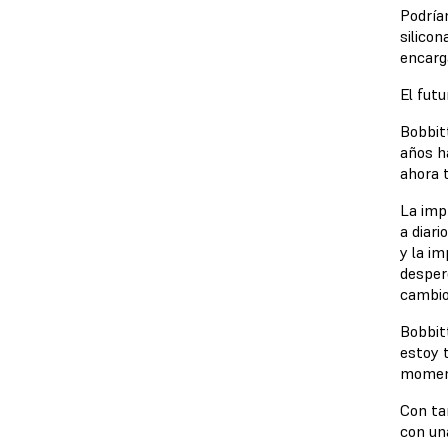
Podría
silicon
encarg
El fut
Bobbit
años h
ahora 
La imp
a diar
y la im
desper
cambio
Bobbit
estoy 
moment
Con ta
con una