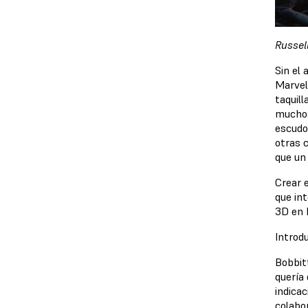
Russel
Sin el 
Marvel
taquil
muchos
escudo 
otras c
que un
Crear e
que in
3D en 
Introd
Bobbit
quería
indicac
colabo