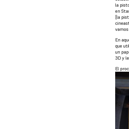
la pist
en Star
[la pis
cineast
vamos 
En aqu
que uti
un pap
3D y l
El pro