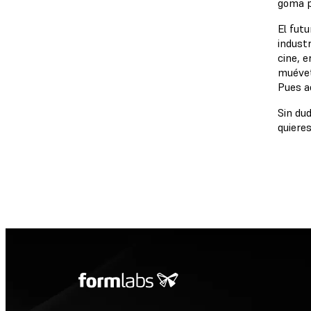
goma pa
El futu
industr
cine, 
muévet
Pues ac
Sin du
quieres