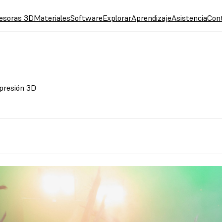
esoras 3D
Materiales
Software
Explorar
Aprendizaje
Asistencia
Con
presión 3D