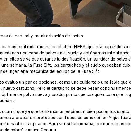
mas de control y monitorización del polvo
abíamos centrado mucho en el filtro HEPA, que era capaz de sacar
 quedando una capa de polvo en el suelo y estábamos intentando 
y en ellos se ve que durante la dosificación, un surtidor de polvo
 una semana, la Fuse Sift, los cartuchos y el suelo quedaban cubie
r de ingeniería mecánica del equipo de la Fuse Sift.
ipo evaluó un par de opciones, como una cubierta o una falda que e
l nuevo cartucho. Pero el cartucho se debe pesar continuamente d
 óptima de polvo nuevo y usado, por lo que cualquier cosa que to
cionaría.
s ocurrió que ya que teníamos un aspirador, bien podíamos usarlo 
mos a probar un prototipo con tubos de conexión en Y que fueran 
ación hasta el aspirador. Para ver si funcionaba, lo imprimimos co
va de cobre", explica Cheung.