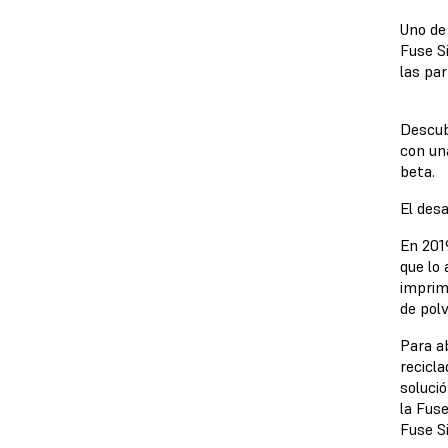
Uno de 
Fuse S
las pa
Descub
con u
beta.
El des
En 201
que lo
imprim
de pol
Para a
recicla
solució
la Fuse
Fuse S