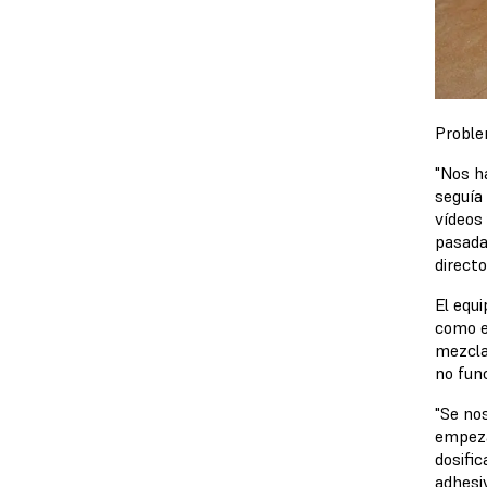
Proble
"Nos h
seguía
vídeos 
pasada
directo
El equ
como e
mezcla
no fun
"Se no
empeza
dosific
adhesi