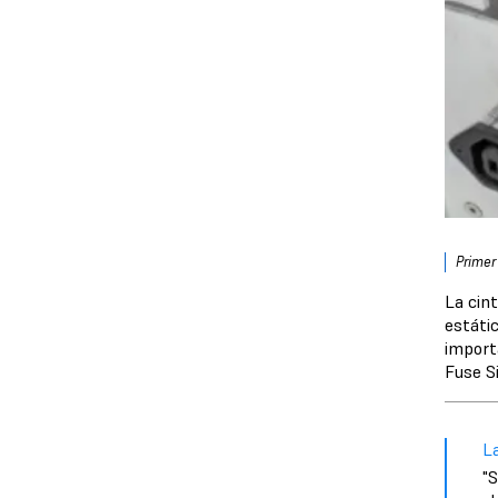
Primer
La cint
estáti
import
Fuse Si
L
"S