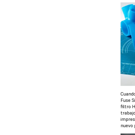
Cuando
Fuse Si
filtro 
trabajo
impres
nuevo p