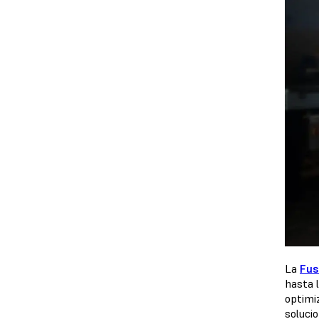
La
Fus
hasta l
optimiz
soluci