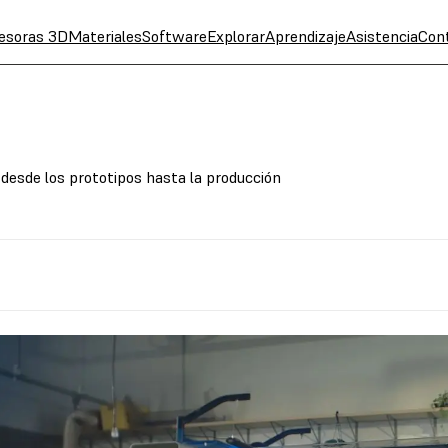
esoras 3D
Materiales
Software
Explorar
Aprendizaje
Asistencia
Con
r desde los prototipos hasta la producción